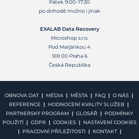
Pátek 9:00–17:30
po dohodě možno i jinak
EXALAB Data Recovery
Microshop s.r.o.
Pod Marjánkou 4
169 00 Praha 6
Česká Republika
OBNOVA DAT
MÉDIA
MĚSTA
FAQ
O NÁS
REFERENCE
HODNOCENÍ KVALITY SLUŽEB
PARTNERSKÝ PROGRAM
GLOSÁŘ
PODMÍNKY
POUŽITÍ
GDPR
COOKIES
NASTAVENÍ COOKIES
PRACOVNÍ PŘÍLEŽITOSTI
KONTAKT