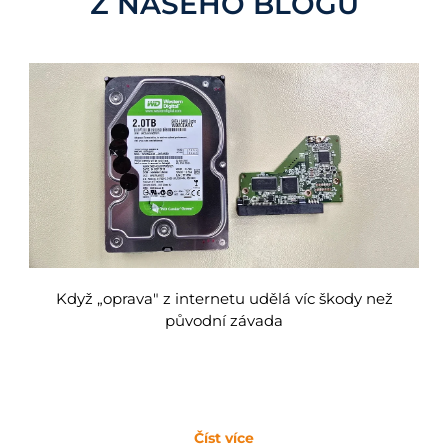
Z NAŠEHO BLOGU
Když „oprava" z internetu udělá víc škody než
původní závada
Číst více