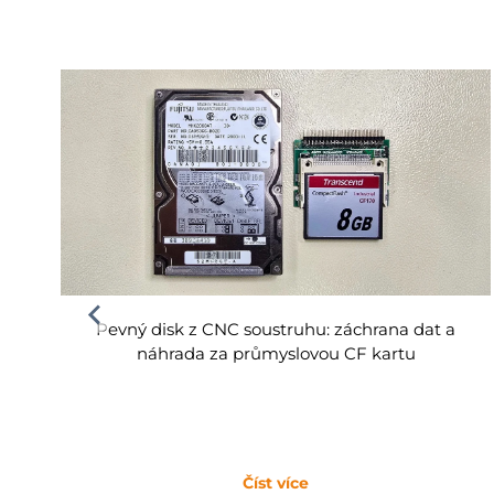
Pevný disk z CNC soustruhu: záchrana dat a
náhrada za průmyslovou CF kartu
Číst více