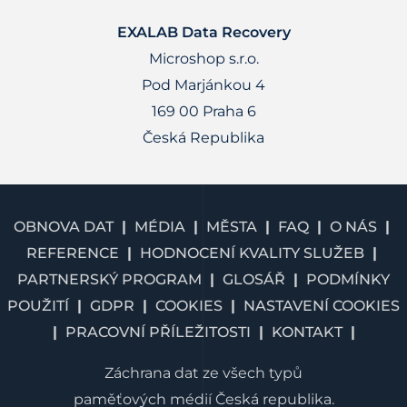
EXALAB Data Recovery
Microshop s.r.o.
Pod Marjánkou 4
169 00 Praha 6
Česká Republika
OBNOVA DAT
MÉDIA
MĚSTA
FAQ
O NÁS
REFERENCE
HODNOCENÍ KVALITY SLUŽEB
PARTNERSKÝ PROGRAM
GLOSÁŘ
PODMÍNKY
POUŽITÍ
GDPR
COOKIES
NASTAVENÍ COOKIES
PRACOVNÍ PŘÍLEŽITOSTI
KONTAKT
Záchrana dat ze všech typů
paměťových médií Česká republika.