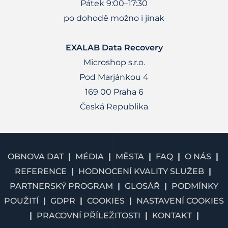
Pátek 9:00–17:30
po dohodě možno i jinak
EXALAB Data Recovery
Microshop s.r.o.
Pod Marjánkou 4
169 00 Praha 6
Česká Republika
OBNOVA DAT
MÉDIA
MĚSTA
FAQ
O NÁS
REFERENCE
HODNOCENÍ KVALITY SLUŽEB
PARTNERSKÝ PROGRAM
GLOSÁŘ
PODMÍNKY
POUŽITÍ
GDPR
COOKIES
NASTAVENÍ COOKIES
PRACOVNÍ PŘÍLEŽITOSTI
KONTAKT