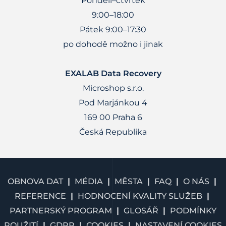
Pondělí–čtvrtek
9:00–18:00
Pátek 9:00–17:30
po dohodě možno i jinak
EXALAB Data Recovery
Microshop s.r.o.
Pod Marjánkou 4
169 00 Praha 6
Česká Republika
OBNOVA DAT
MÉDIA
MĚSTA
FAQ
O NÁS
REFERENCE
HODNOCENÍ KVALITY SLUŽEB
PARTNERSKÝ PROGRAM
GLOSÁŘ
PODMÍNKY
POUŽITÍ
GDPR
COOKIES
NASTAVENÍ COOKIES