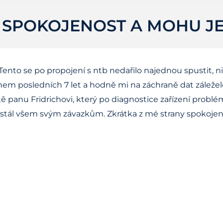
Y SPOKOJENOST A MOHU J
ento se po propojení s ntb nedařilo najednou spustit, n
během posledních 7 let a hodně mi na záchraně dat záležel
láště panu Fridrichovi, který po diagnostice zařízení probl
 dostál všem svým závazkům. Zkrátka z mé strany spokoj