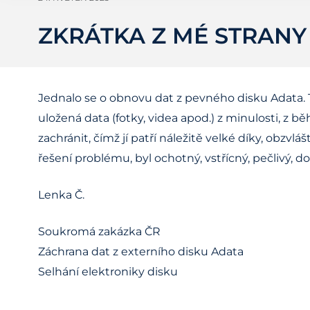
ZKRÁTKA Z MÉ STRAN
Jednalo se o obnovu dat z pevného disku Adata. T
uložená data (fotky, videa apod.) z minulosti, z 
zachránit, čímž jí patří náležitě velké díky, obzv
řešení problému, byl ochotný, vstřícný, pečlivý,
Lenka Č.
Soukromá zakázka ČR
Záchrana dat z externího disku Adata
Selhání elektroniky disku