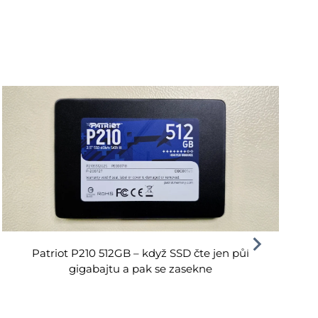
Patriot P210 512GB – když SSD čte jen půl
gigabajtu a pak se zasekne