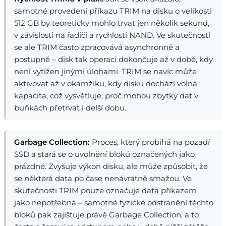
samotné provedení příkazu TRIM na disku o velikosti
512 GB by teoreticky mohlo trvat jen několik sekund,
v závislosti na řadiči a rychlosti NAND. Ve skutečnosti
se ale TRIM často zpracovává asynchronně a
postupně – disk tak operaci dokončuje až v době, kdy
není vytížen jinými úlohami. TRIM se navíc může
aktivovat až v okamžiku, kdy disku dochází volná
kapacita, což vysvětluje, proč mohou zbytky dat v
buňkách přetrvat i delší dobu.
Garbage Collection:
Proces, který probíhá na pozadí
SSD a stará se o uvolnění bloků označených jako
prázdné. Zvyšuje výkon disku, ale může způsobit, že
se některá data po čase nenávratně smažou. Ve
skutečnosti TRIM pouze označuje data příkazem
jako nepotřebná – samotné fyzické odstranění těchto
bloků pak zajišťuje právě Garbage Collection, a to