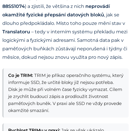
88SS1074
) a zjistili, že většina z nich
neprovádí
okamžité fyzické přepsání datových bloků
, jak se
dlouho předpokládalo. Místo toho pouze mění stav v
Translatoru
– tedy v interním systému překladu mezi
logickými a fyzickými adresami. Samotná data pak v
paměťových buňkách zůstávají neporušená i týdny či
měsíce, dokud nejsou znovu využita pro nový zápis.
Co je TRIM:
TRIM je příkaz operačního systému, který
informuje SSD, že určité bloky již nejsou potřeba.
Disk je může při volném čase fyzicky vymazat. Cílem
je zrychlit budoucí zápis a prodloužit životnost
paměťových buněk. V praxi ale SSD ne vždy provede
okamžité smazání.
Rychlost TRIMu v praxi:
Jak se však ukázalo,