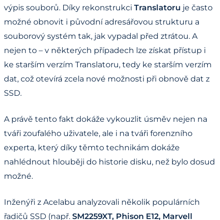
výpis souborů. Díky rekonstrukci
Translatoru
je často
možné obnovit i původní adresářovou strukturu a
souborový systém tak, jak vypadal před ztrátou. A
nejen to – v některých případech lze získat přístup i
ke starším verzím Translatoru, tedy ke starším verzím
dat, což otevírá zcela nové možnosti při obnově dat z
SSD.
A právě tento fakt dokáže vykouzlit úsměv nejen na
tváři zoufalého uživatele, ale i na tváři forenzního
experta, který díky těmto technikám dokáže
nahlédnout hlouběji do historie disku, než bylo dosud
možné.
Inženýři z Acelabu analyzovali několik populárních
řadičů SSD (např.
SM2259XT, Phison E12, Marvell