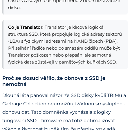
často s časovým odstupem nebo v době nižší zátěže
disku.
Co je Translator:
Translator je klíčová logická
struktura SSD, která propojuje logické adresy sektorů
(LBA) s fyzickými adresami na NAND čipech (PBA).
Při selhání řadiče nebo po smazání oddílů může být
Translator poškozen nebo přepsán, ale samotná
fyzická data zůstávají v paměťových buňkách SSD.
Proč se dosud věřilo, že obnova z SSD je
nemožná
Dlouhá léta panoval názor, že SSD disky kvůli TRIMu a
Garbage Collection neumožňují žádnou smysluplnou
obnovu dat. Tato domněnka vycházela z logiky
fungování SSD – firmware má totiž optimalizovat
výkon a životnost buněk tím, že přepisy rozkládá