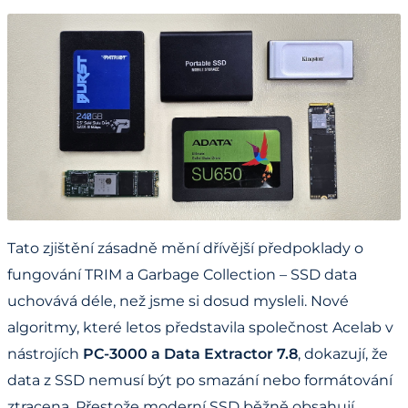
Tato zjištění zásadně mění dřívější předpoklady o
fungování TRIM a Garbage Collection – SSD data
uchovává déle, než jsme si dosud mysleli. Nové
algoritmy, které letos představila společnost Acelab v
nástrojích
PC-3000 a Data Extractor 7.8
, dokazují, že
data z SSD nemusí být po smazání nebo formátování
ztracena. Přestože moderní SSD běžně obsahují