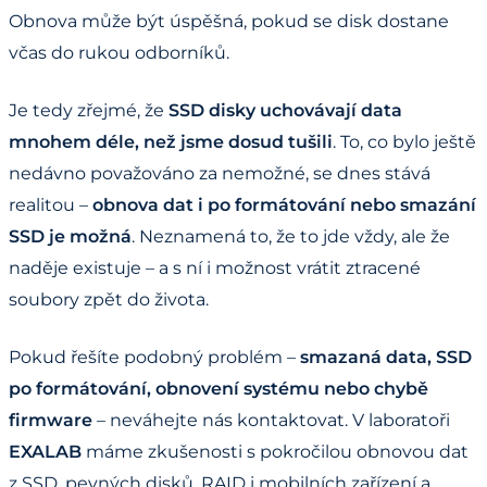
Obnova může být úspěšná, pokud se disk dostane
včas do rukou odborníků.
Je tedy zřejmé, že
SSD disky uchovávají data
mnohem déle, než jsme dosud tušili
. To, co bylo ještě
nedávno považováno za nemožné, se dnes stává
realitou –
obnova dat i po formátování nebo smazání
SSD je možná
. Neznamená to, že to jde vždy, ale že
naděje existuje – a s ní i možnost vrátit ztracené
soubory zpět do života.
Pokud řešíte podobný problém –
smazaná data, SSD
po formátování, obnovení systému nebo chybě
firmware
– neváhejte nás kontaktovat. V laboratoři
EXALAB
máme zkušenosti s pokročilou obnovou dat
z SSD, pevných disků, RAID i mobilních zařízení a