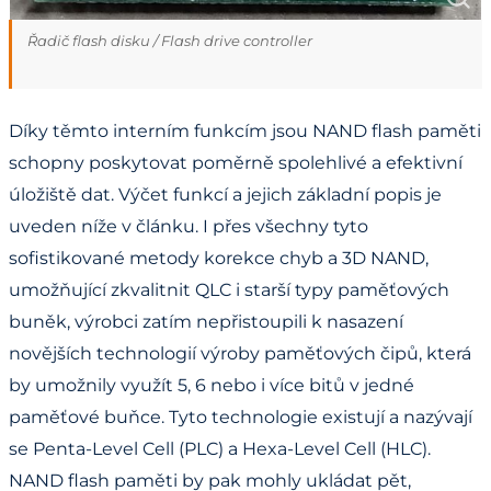
Řadič flash disku / Flash drive controller
Díky těmto interním funkcím jsou NAND flash paměti
schopny poskytovat poměrně spolehlivé a efektivní
úložiště dat. Výčet funkcí a jejich základní popis je
uveden níže v článku. I přes všechny tyto
sofistikované metody korekce chyb a 3D NAND,
umožňující zkvalitnit QLC i starší typy paměťových
buněk, výrobci zatím nepřistoupili k nasazení
novějších technologií výroby paměťových čipů, která
by umožnily využít 5, 6 nebo i více bitů v jedné
paměťové buňce. Tyto technologie existují a nazývají
se Penta-Level Cell (PLC) a Hexa-Level Cell (HLC).
NAND flash paměti by pak mohly ukládat pět,