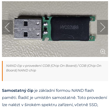
NAND čip v provedení COB (Chip On Board) / COB (Chip On
Board) NAND chip
Samostatný čip
je základní formou NAND flash
paměti. Řadič je umístěn samostatně. Toto provedení
lze nalézt v širokém spektru zařízení, včetně SSD,