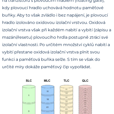
na tranzistoru s plovoucím hradlem (floating gate),
kdy plovoucí hradlo uchovává hodnotu paměťové
buňky. Aby to však zvládlo i bez napájení, je plovoucí
hradlo izolováno oxidovou izolační vrstvou. Oxidová
izolační vrstva však při každém nabití a vybití (zápisu a
mazání/resetu) plovoucího hrdla postupně ztrácí své
izolační vlastnosti. Po určitém množství cyklů nabití a
vybití přestane oxidová izolační vrstva plnit svou
funkci a paměťová buňka selže. S tím se však do
určité míry dokáže paměťový čip vypořádat.