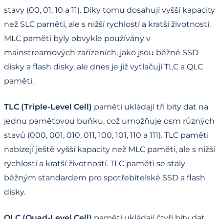
stavy (00, 01, 10 a 11). Díky tomu dosahují vyšší kapacity
než SLC paměti, ale s nižší rychlostí a kratší životností.
MLC paměti byly obvykle používány v
mainstreamových zařízeních, jako jsou běžné SSD
disky a flash disky, ale dnes je již vytlačují TLC a QLC
paměti.
TLC (Triple-Level Cell)
paměti ukládají tři bity dat na
jednu paměťovou buňku, což umožňuje osm různých
stavů (000, 001, 010, 011, 100, 101, 110 a 111). TLC paměti
nabízejí ještě vyšší kapacity než MLC paměti, ale s nižší
rychlostí a kratší životností. TLC paměti se staly
běžným standardem pro spotřebitelské SSD a flash
disky.
QLC (Quad-Level Cell)
paměti ukládají čtyři bity dat