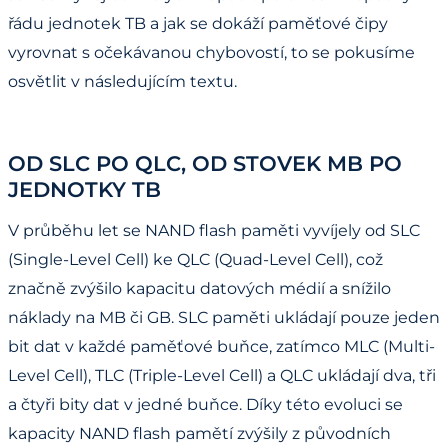
řádu jednotek TB a jak se dokáží paměťové čipy
vyrovnat s očekávanou chybovostí, to se pokusíme
osvětlit v následujícím textu.
OD SLC PO QLC, OD STOVEK MB PO
JEDNOTKY TB
V průběhu let se NAND flash paměti vyvíjely od SLC
(Single-Level Cell) ke QLC (Quad-Level Cell), což
značně zvýšilo kapacitu datových médií a snížilo
náklady na MB či GB. SLC paměti ukládají pouze jeden
bit dat v každé paměťové buňce, zatímco MLC (Multi-
Level Cell), TLC (Triple-Level Cell) a QLC ukládají dva, tři
a čtyři bity dat v jedné buňce. Díky této evoluci se
kapacity NAND flash pamětí zvýšily z původních