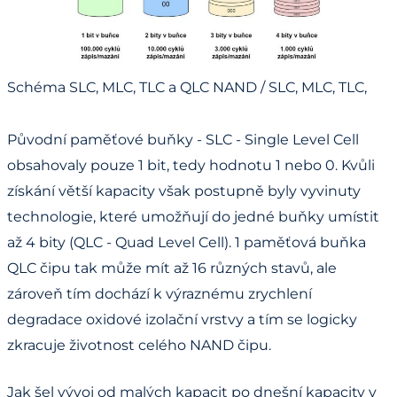
Schéma SLC, MLC, TLC a QLC NAND / SLC, MLC, TLC,
and QLC NAND schematic
Původní paměťové buňky - SLC - Single Level Cell
obsahovaly pouze 1 bit, tedy hodnotu 1 nebo 0. Kvůli
získání větší kapacity však postupně byly vyvinuty
technologie, které umožňují do jedné buňky umístit
až 4 bity (QLC - Quad Level Cell). 1 paměťová buňka
QLC čipu tak může mít až 16 různých stavů, ale
zároveň tím dochází k výraznému zrychlení
degradace oxidové izolační vrstvy a tím se logicky
zkracuje životnost celého NAND čipu.
Jak šel vývoj od malých kapacit po dnešní kapacity v