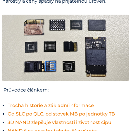
narostly a ceny spadly na přijatelnou úroveň.
Průvodce článkem:
Trocha historie a základní informace
Od SLC po QLC, od stovek MB po jednotky TB
3D NAND zlepšuje vlastnosti i životnost čipu
NAND čipy obsahují chyby již z výroby