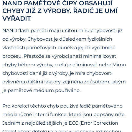
NAND PAMĚŤOVÉ ČIPY OBSAHUJÍ
CHYBY JIŽ Z VÝROBY. ŘADIČ JE UMÍ
VYŘADIT
NAND flash paměti mají určitou míru chybovosti již
od výroby. Chybovost je důsledkem fyzikálních
vlastností paměťových buněk a jejich výrobního
procesu. Přestože se výrobci snaží minimalizovat
chyby během výroby, zcela je eliminovat nelze.Mimo
chybovosti dané již z výroby, je míra chybovosti
ovlivněna dalšími faktory, zejména způsobem, jakým
je paměťové médium používáno.
Pro korekci těchto chyb používá řadič paměťového
média různé interní funkce, které jsou popsány níže.
Jedním z nejdůležitějších je ECC (Error Correction
Code), který detekuje a opravuje chyby, jež mohou