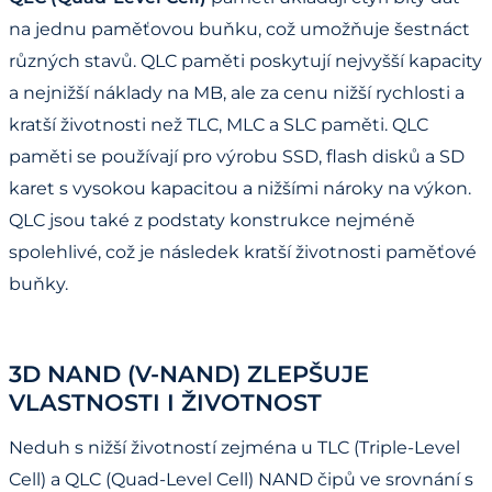
na jednu paměťovou buňku, což umožňuje šestnáct
různých stavů. QLC paměti poskytují nejvyšší kapacity
a nejnižší náklady na MB, ale za cenu nižší rychlosti a
kratší životnosti než TLC, MLC a SLC paměti. QLC
paměti se používají pro výrobu SSD, flash disků a SD
karet s vysokou kapacitou a nižšími nároky na výkon.
QLC jsou také z podstaty konstrukce nejméně
spolehlivé, což je následek kratší životnosti paměťové
buňky.
3D NAND (V-NAND) ZLEPŠUJE
VLASTNOSTI I ŽIVOTNOST
Neduh s nižší životností zejména u TLC (Triple-Level
Cell) a QLC (Quad-Level Cell) NAND čipů ve srovnání s