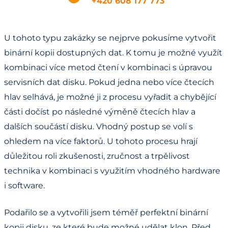
+420 608 177 773
U tohoto typu zakázky se nejprve pokusíme vytvořit
binární kopii dostupných dat. K tomu je možné využít
kombinaci více metod čtení v kombinaci s úpravou
servisních dat disku. Pokud jedna nebo více čtecích
hlav selhává, je možné ji z procesu vyřadit a chybějící
části dočíst po následné výměně čtecích hlav a
dalších součástí disku. Vhodný postup se volí s
ohledem na více faktorů. U tohoto procesu hrají
důležitou roli zkušenosti, zručnost a trpělivost
technika v kombinaci s využitím vhodného hardware
i software.
Podařilo se a vytvořili jsem téměř perfektní binární
kopii disku, ze které bude možné udělat klon. Před