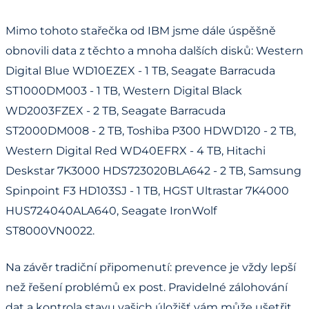
Mimo tohoto stařečka od IBM jsme dále úspěšně
obnovili data z těchto a mnoha dalších disků: Western
Digital Blue WD10EZEX - 1 TB, Seagate Barracuda
ST1000DM003 - 1 TB, Western Digital Black
WD2003FZEX - 2 TB, Seagate Barracuda
ST2000DM008 - 2 TB, Toshiba P300 HDWD120 - 2 TB,
Western Digital Red WD40EFRX - 4 TB, Hitachi
Deskstar 7K3000 HDS723020BLA642 - 2 TB, Samsung
Spinpoint F3 HD103SJ - 1 TB, HGST Ultrastar 7K4000
HUS724040ALA640, Seagate IronWolf
ST8000VN0022.
Na závěr tradiční připomenutí: prevence je vždy lepší
než řešení problémů ex post. Pravidelné zálohování
dat a kontrola stavu vašich úložišť vám může ušetřit