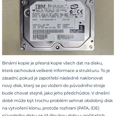
Binární kopie je přesná kopie všech dat na disku,
která zachovává veškeré informace a strukturu. To je
zásadní, pokud je zapotřebí následně naklonovat
nový disk, který se po vložení do původního stroje
bude chovat stejně, jako jeho předchůdce. V dnešní
době může být trochu problém sehnat obdobný disk
na vytvoření klonu, protože rozhraní (PATA, IDE)
původního disku se již dlouhou dobu v počítačích