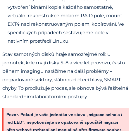
vytvoření binární kopie každého samostatně,
virtuální rekonstrukce mdadm RAID pole, mount
EXT4 nad rekonstruovaným polem, kopírování. Ve
specifických případech sestavujeme pole v
nativním prostředí Linuxu.
Stav samotných disků hraje samozřejmě roli: u
jednotek, kde mají disky 5–8 a více let provozu, často
během imagingu narážíme na další problémy –
degradované sektory, slábnoucí čtecí hlavy, SMART
chyby. To prodlužuje proces, ale obnova bývá řešitelná
standardními laboratorními postupy.
Pozor:
Pokud je vaše jednotka ve stavu „migrace selhala /
red LED”,
nepokoušejte se opakovaně spouštět migraci
přes webové rozhraní ani manuálně přes firmware soubor
.