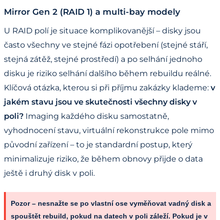
Mirror Gen 2 (RAID 1) a multi-bay modely
U RAID polí je situace komplikovanější – disky jsou
často všechny ve stejné fázi opotřebení (stejné stáří,
stejná zátěž, stejné prostředí) a po selhání jednoho
disku je riziko selhání dalšího během rebuildu reálné.
Klíčová otázka, kterou si při příjmu zakázky klademe:
v
jakém stavu jsou ve skutečnosti všechny disky v
poli?
Imaging každého disku samostatně,
vyhodnocení stavu, virtuální rekonstrukce pole mimo
původní zařízení – to je standardní postup, který
minimalizuje riziko, že během obnovy přijde o data
ještě i druhý disk v poli.
Pozor – nesnažte se po vlastní ose vyměňovat vadný disk a
spouštět rebuild, pokud na datech v poli záleží.
Pokud je v