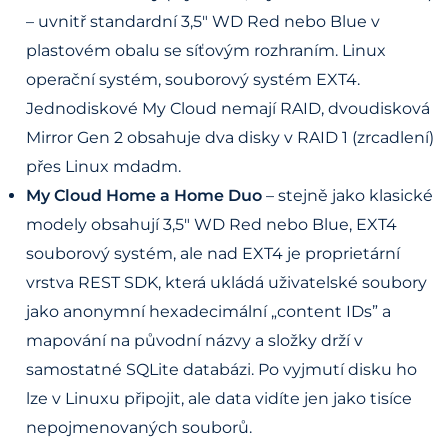
– uvnitř standardní 3,5" WD Red nebo Blue v
plastovém obalu se síťovým rozhraním. Linux
operační systém, souborový systém EXT4.
Jednodiskové My Cloud nemají RAID, dvoudisková
Mirror Gen 2 obsahuje dva disky v RAID 1 (zrcadlení)
přes Linux mdadm.
My Cloud Home a Home Duo
– stejně jako klasické
modely obsahují 3,5" WD Red nebo Blue, EXT4
souborový systém, ale nad EXT4 je proprietární
vrstva REST SDK, která ukládá uživatelské soubory
jako anonymní hexadecimální „content IDs” a
mapování na původní názvy a složky drží v
samostatné SQLite databázi. Po vyjmutí disku ho
lze v Linuxu připojit, ale data vidíte jen jako tisíce
nepojmenovaných souborů.