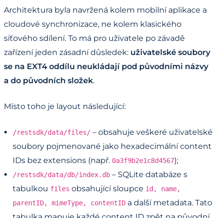
Architektura byla navržená kolem mobilní aplikace a
cloudové synchronizace, ne kolem klasického
síťového sdílení. To má pro uživatele po závadě
zařízení jeden zásadní důsledek:
uživatelské soubory
se na EXT4 oddílu neukládají pod původními názvy
a do původních složek
.
Místo toho je layout následující:
– obsahuje veškeré uživatelské
/restsdk/data/files/
soubory pojmenované jako hexadecimální content
IDs bez extensions (např.
);
0a3f9b2e1c8d4567
– SQLite databáze s
/restsdk/data/db/index.db
tabulkou
obsahující sloupce
files
id, name,
a další metadata. Tato
parentID, mimeType, contentID
tabulka mapuje každé content ID zpět na původní