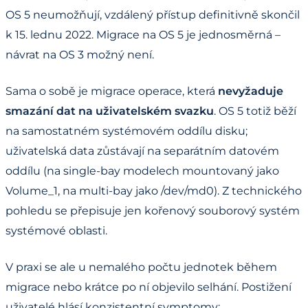
OS 5 neumožňují, vzdálený přístup definitivně skončil
k 15. lednu 2022. Migrace na OS 5 je jednosměrná –
návrat na OS 3 možný není.
Sama o sobě je migrace operace, která
nevyžaduje
smazání dat na uživatelském svazku
. OS 5 totiž běží
na samostatném systémovém oddílu disku;
uživatelská data zůstávají na separátním datovém
oddílu (na single-bay modelech mountovaný jako
Volume_1, na multi-bay jako /dev/md0). Z technického
pohledu se přepisuje jen kořenový souborový systém
systémové oblasti.
V praxi se ale u nemalého počtu jednotek během
migrace nebo krátce po ní objevilo selhání. Postižení
uživatelé hlásí konzistentní symptomy: