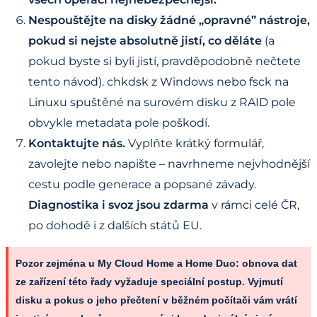
Nespouštějte na disky žádné „opravné” nástroje,
pokud si nejste absolutně jistí, co děláte
(a
pokud byste si byli jistí, pravděpodobně nečtete
tento návod). chkdsk z Windows nebo fsck na
Linuxu spuštěné na surovém disku z RAID pole
obvykle metadata pole poškodí.
Kontaktujte nás.
Vyplňte krátký formulář,
zavolejte nebo napište – navrhneme nejvhodnější
cestu podle generace a popsané závady.
Diagnostika i svoz jsou zdarma
v rámci celé ČR,
po dohodě i z dalších států EU.
Pozor zejména u My Cloud Home a Home Duo:
obnova dat
ze zařízení této řady vyžaduje speciální postup. Vyjmutí
disku a pokus o jeho přečtení v běžném počítači vám vrátí