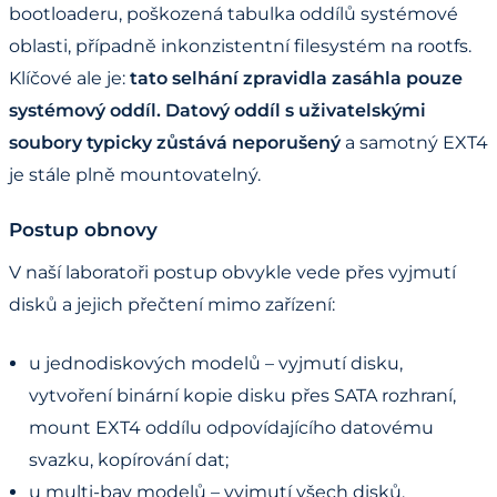
bootloaderu, poškozená tabulka oddílů systémové
oblasti, případně inkonzistentní filesystém na rootfs.
Klíčové ale je:
tato selhání zpravidla zasáhla pouze
systémový oddíl. Datový oddíl s uživatelskými
soubory typicky zůstává neporušený
a samotný EXT4
je stále plně mountovatelný.
Postup obnovy
V naší laboratoři postup obvykle vede přes vyjmutí
disků a jejich přečtení mimo zařízení:
u jednodiskových modelů – vyjmutí disku,
vytvoření binární kopie disku přes SATA rozhraní,
mount EXT4 oddílu odpovídajícího datovému
svazku, kopírování dat;
u multi-bay modelů – vyjmutí všech disků,