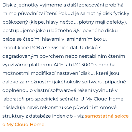
Disk z jednotky vyjmeme a další zpracování probíhá
mimo původní zařízení. Pokud je samotný disk fyzicky
poškozený (klepe, hlavy nečtou, plotny mají defekty),
postupujeme jako u běžného 3,5" pevného disku –
práce se čtecími hlavami v laminárním boxu,
modifikace PCB a servisních dat. U disků s
degradovaným povrchem nebo nestabilním čtením
využíváme platformu ACELab PC-3000 s mnoha
možnostmi modifikací nastavení disku, které jsou
daleko za možnostmi jakéhokoliv softwaru, případně
doplněnou o vlastní softwarové řešení vyvinuté v
laboratoři pro specifické scénáře. U My Cloud Home
následuje navíc rekonstrukce původní stromové
struktury z databáze index.db – viz
samostatná sekce
o My Cloud Home
.