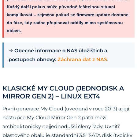
Každý další pokus může původně řešitelnou situaci
komplikovat – zejména pokud se firmware update dostane
do fáze, kdy začne přepisovat oddíly mimo systémovou
oblast.
→
Obecné informace o NAS úložištích a
postupech obnovy:
Záchrana dat z NAS
.
KLASICKÉ MY CLOUD (JEDNODISK A
MIRROR GEN 2) – LINUX EXT4
První generace My Cloud (uvedená v roce 2013) a její
nástupce My Cloud Mirror Gen 2 patří mezi
architektonicky nejjednodušší členy řady. Uvnitř
plastového obalu je standardní 3,5" SATA disk (typicky