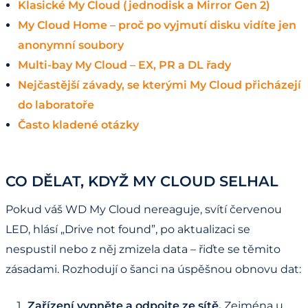
Klasické My Cloud (jednodisk a Mirror Gen 2)
My Cloud Home – proč po vyjmutí disku vidíte jen
anonymní soubory
Multi-bay My Cloud – EX, PR a DL řady
Nejčastější závady, se kterými My Cloud přicházejí
do laboratoře
Často kladené otázky
CO DĚLAT, KDYŽ MY CLOUD SELHAL
Pokud váš WD My Cloud nereaguje, svítí červenou
LED, hlásí „Drive not found”, po aktualizaci se
nespustil nebo z něj zmizela data – řiďte se těmito
zásadami. Rozhodují o šanci na úspěšnou obnovu dat:
Zařízení vypněte a odpojte ze sítě.
Zejména u