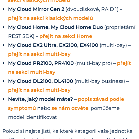
sekci klasických modelů
My Cloud Mirror Gen 2
(dvoudiskové, RAID 1) –
přejít na sekci klasických modelů
My Cloud Home, My Cloud Home Duo
(proprietární
REST SDK) –
přejít na sekci Home
My Cloud EX2 Ultra, EX2100, EX4100
(multi-bay) –
přejít na sekci multi-bay
My Cloud PR2100, PR4100
(multi-bay pro) –
přejít
na sekci multi-bay
My Cloud DL2100, DL4100
(multi-bay business) –
přejít na sekci multi-bay
Nevíte, jaký model máte?
–
popis závad podle
symptomů
nebo
se nám ozvěte
, pomůžeme
model identifikovat
Pokud si nejste jistí, ke které kategorii vaše jednotka