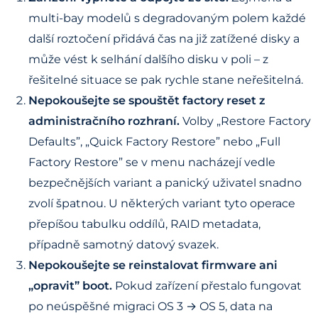
multi-bay modelů s degradovaným polem každé
další roztočení přidává čas na již zatížené disky a
může vést k selhání dalšího disku v poli – z
řešitelné situace se pak rychle stane neřešitelná.
Nepokoušejte se spouštět factory reset z
administračního rozhraní.
Volby „Restore Factory
Defaults”, „Quick Factory Restore” nebo „Full
Factory Restore” se v menu nacházejí vedle
bezpečnějších variant a panický uživatel snadno
zvolí špatnou. U některých variant tyto operace
přepíšou tabulku oddílů, RAID metadata,
případně samotný datový svazek.
Nepokoušejte se reinstalovat firmware ani
„opravit” boot.
Pokud zařízení přestalo fungovat
po neúspěšné migraci OS 3 → OS 5, data na