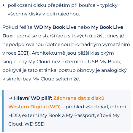
poškození disku přepětím při bouřce – typicky
všechny disky v poli najednou.
Pokud řešíte
WD My Book Live
nebo
My Book Live
Duo
– jedná se o starší řadu síťových úložišť, dnes již
nepodporovanou (dotčenou hromadným vymazáním
v roce 2021). Architekturně jsou bližší klasickým
single-bay My Cloud než externímu USB My Book;
pokrývá je tato stránka, postup obnovy je analogický
k single-bay My Cloud sekci níže.
→
Hlavní WD pilíř:
Záchrana dat z disků
Western Digital (WD)
– přehled všech řad, interní
HDD, externí My Book a My Passport, síťové My
Cloud, WD SSD.