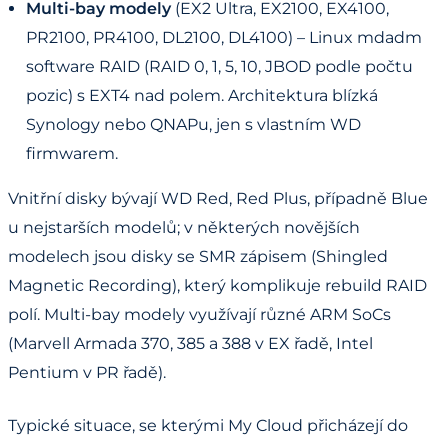
Multi-bay modely
(EX2 Ultra, EX2100, EX4100,
PR2100, PR4100, DL2100, DL4100) – Linux mdadm
software RAID (RAID 0, 1, 5, 10, JBOD podle počtu
pozic) s EXT4 nad polem. Architektura blízká
Synology nebo QNAPu, jen s vlastním WD
firmwarem.
Vnitřní disky bývají WD Red, Red Plus, případně Blue
u nejstarších modelů; v některých novějších
modelech jsou disky se SMR zápisem (Shingled
Magnetic Recording), který komplikuje rebuild RAID
polí. Multi-bay modely využívají různé ARM SoCs
(Marvell Armada 370, 385 a 388 v EX řadě, Intel
Pentium v PR řadě).
Typické situace, se kterými My Cloud přicházejí do