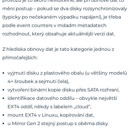
provozu je to skoro neviditelné, ale při obnově dat to
mění postup – pokud se dva disky rozsynchronizovaly
(typicky po nečekaném výpadku napájení), je třeba
podle event counters v mdadm metadatech
rozhodnout, který obsahuje aktuálnější verzi dat.
Z hlediska obnovy dat je tato kategorie jednou z
přímočařejších:
vyjmutí disku z plastového obalu (u většiny modelů
4× šroubek a sejmutí čela),
vytvoření binární kopie disku přes SATA rozhraní,
identifikace datového oddílu – obvykle největší
EXT4 oddíl, někdy s labelem „cloud”,
mount EXT4 v Linuxu, kopírování dat,
u Mirror Gen 2 stejný postup s oběma disky.