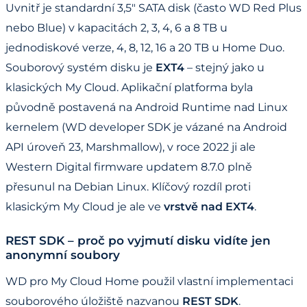
Uvnitř je standardní 3,5" SATA disk (často WD Red Plus
nebo Blue) v kapacitách 2, 3, 4, 6 a 8 TB u
jednodiskové verze, 4, 8, 12, 16 a 20 TB u Home Duo.
Souborový systém disku je
EXT4
– stejný jako u
klasických My Cloud. Aplikační platforma byla
původně postavená na Android Runtime nad Linux
kernelem (WD developer SDK je vázané na Android
API úroveň 23, Marshmallow), v roce 2022 ji ale
Western Digital firmware updatem 8.7.0 plně
přesunul na Debian Linux. Klíčový rozdíl proti
klasickým My Cloud je ale ve
vrstvě nad EXT4
.
REST SDK – proč po vyjmutí disku vidíte jen
anonymní soubory
WD pro My Cloud Home použil vlastní implementaci
souborového úložiště nazvanou
REST SDK
.