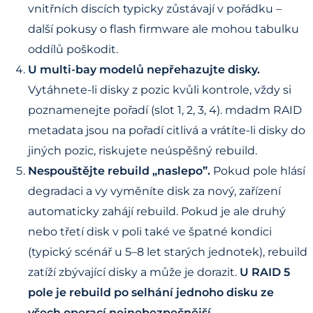
vnitřních discích typicky zůstávají v pořádku –
další pokusy o flash firmware ale mohou tabulku
oddílů poškodit.
U multi-bay modelů nepřehazujte disky.
Vytáhnete-li disky z pozic kvůli kontrole, vždy si
poznamenejte pořadí (slot 1, 2, 3, 4). mdadm RAID
metadata jsou na pořadí citlivá a vrátíte-li disky do
jiných pozic, riskujete neúspěšný rebuild.
Nespouštějte rebuild „naslepo”.
Pokud pole hlásí
degradaci a vy vyměníte disk za nový, zařízení
automaticky zahájí rebuild. Pokud je ale druhý
nebo třetí disk v poli také ve špatné kondici
(typický scénář u 5–8 let starých jednotek), rebuild
zatíží zbývající disky a může je dorazit.
U RAID 5
pole je rebuild po selhání jednoho disku ze
všech operací nejnebezpečnější.