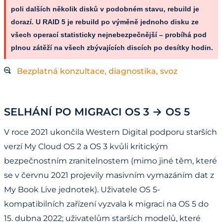
poli dalších několik disků v podobném stavu, rebuild je
dorazí. U RAID 5 je rebuild po výměně jednoho disku ze
všech operací statisticky nejnebezpečnější – probíhá pod
plnou zátěží na všech zbývajících discích po desítky hodin.
Bezplatná konzultace, diagnostika, svoz
SELHÁNÍ PO MIGRACI OS 3 → OS 5
V roce 2021 ukončila Western Digital podporu starších
verzí My Cloud OS 2 a OS 3 kvůli kritickým
bezpečnostním zranitelnostem (mimo jiné těm, které
se v červnu 2021 projevily masivním vymazáním dat z
My Book Live jednotek). Uživatele OS 5-
kompatibilních zařízení vyzvala k migraci na OS 5 do
15. dubna 2022; uživatelům starších modelů, které