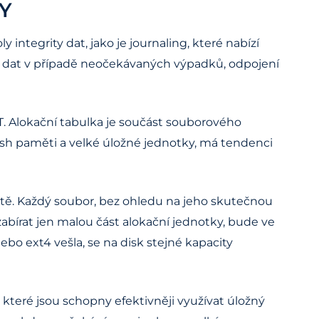
Y
ntegrity dat, jako je journaling, které nabízí
í dat v případě neočekávaných výpadků, odpojení
T. Alokační tabulka je součást souborového
flash paměti a velké úložné jednotky, má tendenci
ště. Každý soubor, bez ohledu na jeho skutečnou
zabírat jen malou část alokační jednotky, bude ve
ebo ext4 vešla, se na disk stejné kapacity
 které jsou schopny efektivněji využívat úložný