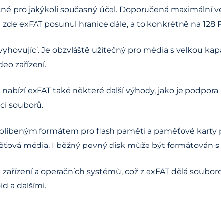
é pro jakýkoli současný účel. Doporučená maximální velik
. I zde exFAT posunul hranice dále, a to konkrétně na 128 
yhovující. Je obzvláště užitečný pro média s velkou kapac
deo zařízení.
nabízí exFAT také některé další výhody, jako je podpora 
ci souborů.
al oblíbeným formátem pro flash paměti a paměťové karty
měťová média. I běžný pevný disk může být formátován 
ařízení a operačních systémů, což z exFAT dělá souborov
d a dalšími.