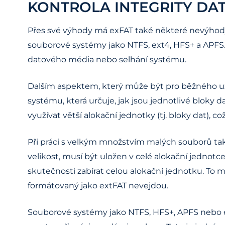
KONTROLA INTEGRITY DAT
Přes své výhody má exFAT také některé nevýhody. e
souborové systémy jako NTFS, ext4, HFS+ a APFS
datového média nebo selhání systému.
Dalším aspektem, který může být pro běžného uži
systému, která určuje, jak jsou jednotlivé bloky 
využívat větší alokační jednotky (tj. bloky dat),
Při práci s velkým množstvím malých souborů tak
velikost, musí být uložen v celé alokační jednotc
skutečnosti zabírat celou alokační jednotku. To m
formátovaný jako extFAT nevejdou.
Souborové systémy jako NTFS, HFS+, APFS nebo ext