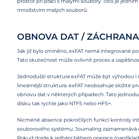
prostor při práci s malými soubory. Toto je jed
množstvím malých souborů.
OBNOVA DAT / ZÁCHRANA 
Jak již bylo zmíněno, exFAT nemá integrované pokr
Tato skutečnost může ovlivnit proces a úspěšno
Jednodušší struktura exFAT může být výhodou i 
lineárnější struktura. exFAT neobsahuje složité 
obnovu dat v některých případech. Tato jednod
disku tak rychle jako NTFS nebo HFS+.
Nicméně absence pokročilých funkcí kontroly int
souborového systému. Journaling zaznamenává op
Pokud dojde k selhání během operace (například 