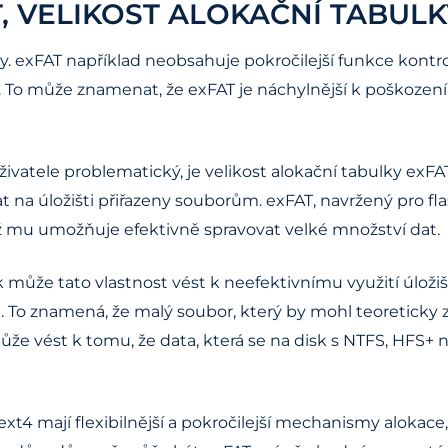
, VELIKOST ALOKAČNÍ TABULK
xFAT například neobsahuje pokročilejší funkce kontroly i
. To může znamenat, že exFAT je náchylnější k poškozen
vatele problematický, je velikost alokační tabulky exFA
dat na úložišti přiřazeny souborům. exFAT, navržený pro 
 což mu umožňuje efektivně spravovat velké množství dat.
 může tato vlastnost vést k neefektivnímu využití úloži
e. To znamená, že malý soubor, který by mohl teoreticky 
ůže vést k tomu, že data, která se na disk s NTFS, HFS+ n
4 mají flexibilnější a pokročilejší mechanismy alokace,