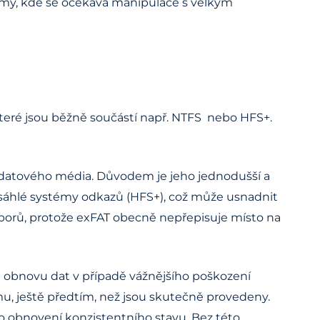
témy, kde se očekává manipulace s velkým
 které jsou běžně součástí např. NTFS nebo HFS+.
 datového média. Důvodem je jeho jednodušší a
rozsáhlé systémy odkazů (HFS+), což může usnadnit
orů, protože exFAT obecně nepřepisuje místo na
t obnovu dat v případě vážnějšího poškození
, ještě předtím, než jsou skutečně provedeny.
o obnovení konzistentního stavu. Bez této