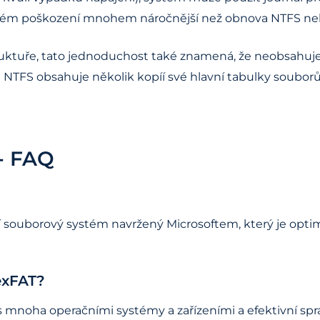
ném poškození mnohem náročnější než obnova NTFS ne
truktuře, tato jednoduchost také znamená, že neobsahuje
d NTFS obsahuje několik kopíí své hlavní tabulky soubo
- FAQ
í souborový systém navržený Microsoftem, který je optim
exFAT?
 s mnoha operačními systémy a zařízeními a efektivní s