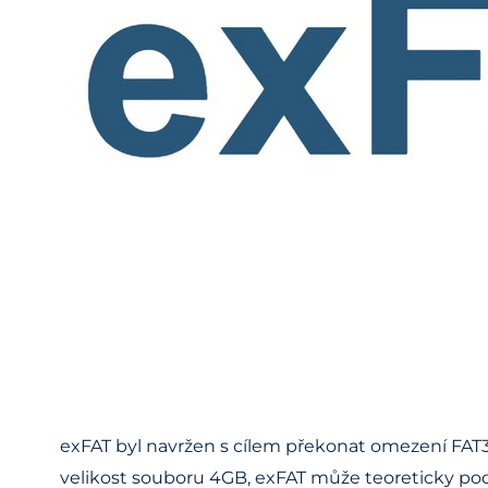
exFAT byl navržen s cílem překonat omezení FAT3
velikost souboru 4GB, exFAT může teoreticky podp