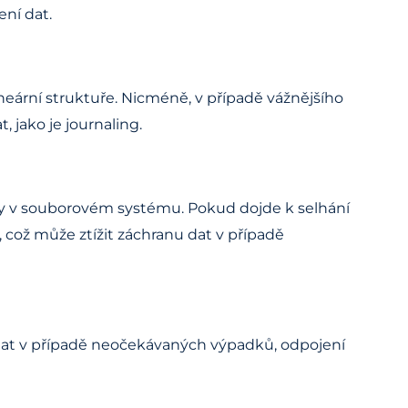
ení dat.
eární struktuře. Nicméně, v případě vážnějšího
 jako je journaling.
eny v souborovém systému. Pokud dojde k selhání
což může ztížit záchranu dat v případě
í dat v případě neočekávaných výpadků, odpojení