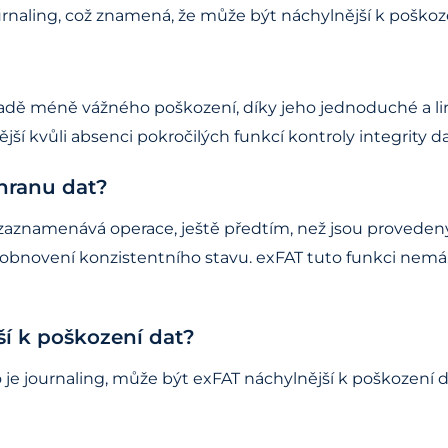
journaling, což znamená, že může být náchylnější k poškoz
adě méně vážného poškození, díky jeho jednoduché a lin
 kvůli absenci pokročilých funkcí kontroly integrity dat,
chranu dat?
erá zaznamenává operace, ještě předtím, než jsou proved
bnovení konzistentního stavu. exFAT tuto funkci nemá, 
ší k poškození dat?
ako je journaling, může být exFAT náchylnější k poškozen