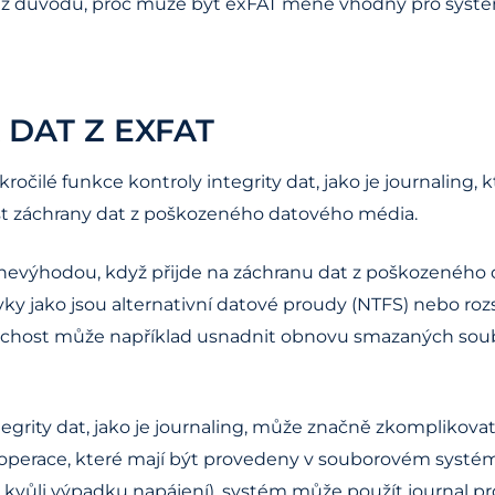
ním z důvodů, proč může být exFAT méně vhodný pro sys
DAT Z EXFAT
očilé funkce kontroly integrity dat, jako je journaling,
st záchrany dat z poškozeného datového média.
nevýhodou, když přijde na záchranu dat z poškozeného
prvky jako jsou alternativní datové proudy (NTFS) nebo 
uchost může například usnadnit obnovu smazaných soub
egrity dat, jako je journaling, může značně zkomplikova
erace, které mají být provedeny v souborovém systému
kvůli výpadku napájení), systém může použít journal pr