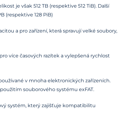
ost je však 512 TB (respektive 512 TiB). Další
PB (respektive 128 PiB)
itou a pro zařízení, která spravují velké soubory,
pro více časových razítek a vylepšená rychlost
 používané v mnoha elektronických zařízeních.
s použitím souborového systému exFAT.
ý systém, který zajišťuje kompatibilitu