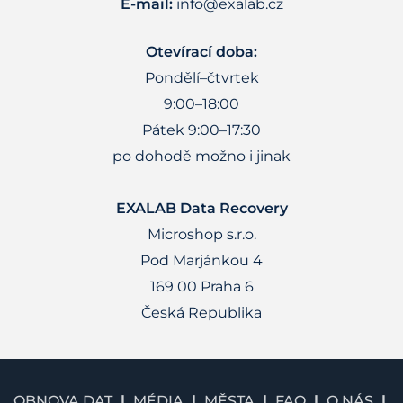
E-mail:
info@exalab.cz
Otevírací doba:
Pondělí–čtvrtek
9:00–18:00
Pátek 9:00–17:30
po dohodě možno i jinak
EXALAB Data Recovery
Microshop s.r.o.
Pod Marjánkou 4
169 00 Praha 6
Česká Republika
OBNOVA DAT
MÉDIA
MĚSTA
FAQ
O NÁS