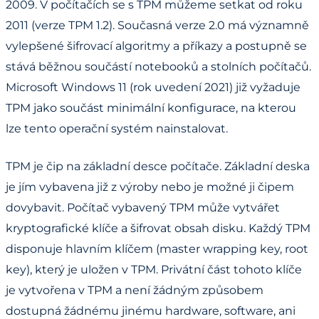
2009. V počítačích se s TPM můžeme setkat od roku
2011 (verze TPM 1.2). Současná verze 2.0 má významně
vylepšené šifrovací algoritmy a příkazy a postupně se
stává běžnou součástí notebooků a stolních počítačů.
Microsoft Windows 11 (rok uvedení 2021) již vyžaduje
TPM jako součást minimální konfigurace, na kterou
lze tento operační systém nainstalovat.
TPM je čip na základní desce počítače. Základní deska
je jím vybavena již z výroby nebo je možné ji čipem
dovybavit. Počítač vybavený TPM může vytvářet
kryptografické klíče a šifrovat obsah disku. Každý TPM
disponuje hlavním klíčem (master wrapping key, root
key), který je uložen v TPM. Privátní část tohoto klíče
je vytvořena v TPM a není žádným způsobem
dostupná žádnému jinému hardware, software, ani