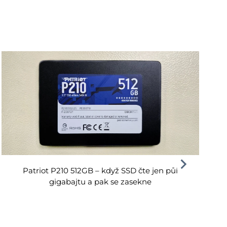
Patriot P210 512GB – když SSD čte jen půl
gigabajtu a pak se zasekne