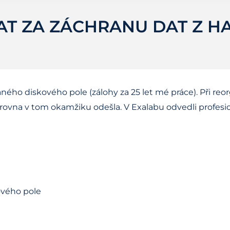
AT ZA ZÁCHRANU DAT Z 
ého diskového pole (zálohy za 25 let mé práce). Při reo
zrovna v tom okamžiku odešla. V Exalabu odvedli profesio
ového pole