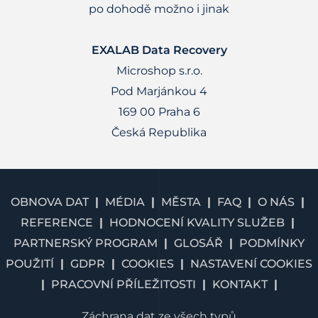
po dohodě možno i jinak
EXALAB Data Recovery
Microshop s.r.o.
Pod Marjánkou 4
169 00 Praha 6
Česká Republika
OBNOVA DAT
MÉDIA
MĚSTA
FAQ
O NÁS
REFERENCE
HODNOCENÍ KVALITY SLUŽEB
PARTNERSKÝ PROGRAM
GLOSÁŘ
PODMÍNKY
POUŽITÍ
GDPR
COOKIES
NASTAVENÍ COOKIES
PRACOVNÍ PŘÍLEŽITOSTI
KONTAKT
Záchrana dat ze všech typů