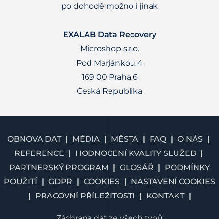
po dohodě možno i jinak
EXALAB Data Recovery
Microshop s.r.o.
Pod Marjánkou 4
169 00 Praha 6
Česká Republika
OBNOVA DAT
MÉDIA
MĚSTA
FAQ
O NÁS
REFERENCE
HODNOCENÍ KVALITY SLUŽEB
PARTNERSKÝ PROGRAM
GLOSÁŘ
PODMÍNKY
POUŽITÍ
GDPR
COOKIES
NASTAVENÍ COOKIES
PRACOVNÍ PŘÍLEŽITOSTI
KONTAKT
Záchrana dat ze všech typů