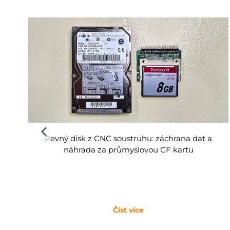
Pevný disk z CNC soustruhu: záchrana dat a
náhrada za průmyslovou CF kartu
Číst více