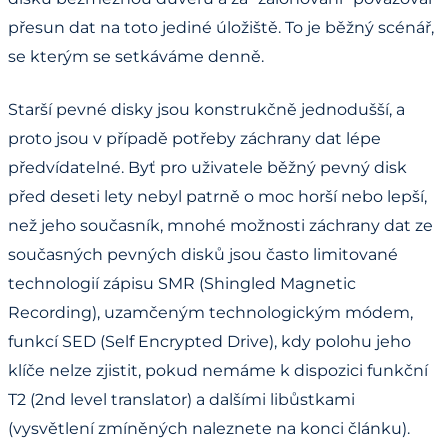
přesun dat na toto jediné úložiště. To je běžný scénář,
se kterým se setkáváme denně.
Starší pevné disky jsou konstrukčně jednodušší, a
proto jsou v případě potřeby záchrany dat lépe
předvídatelné. Byť pro uživatele běžný pevný disk
před deseti lety nebyl patrně o moc horší nebo lepší,
než jeho současník, mnohé možnosti záchrany dat ze
současných pevných disků jsou často limitované
technologií zápisu SMR (Shingled Magnetic
Recording), uzamčeným technologickým módem,
funkcí SED (Self Encrypted Drive), kdy polohu jeho
klíče nelze zjistit, pokud nemáme k dispozici funkční
T2 (2nd level translator) a dalšími libůstkami
(vysvětlení zmíněných naleznete na konci článku).