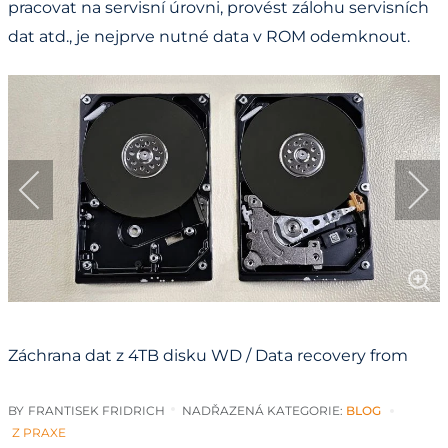
pracovat na servisní úrovni, provést zálohu servisních
dat atd., je nejprve nutné data v ROM odemknout.
Záchrana dat z 4TB disku WD / Data recovery from
4TB WD drive
BY
FRANTISEK FRIDRICH
NADŘAZENÁ KATEGORIE:
BLOG
Z PRAXE