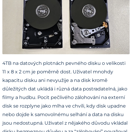
4TB na datových plotnách pevného disku o velikosti
11 x 8 x 2 cm je poměrně dost. Uživatel mnohdy
kapacitu disku ani nevyužije a na disk kromě
důležitých dat ukládá i různá data postradatelná, jako
filmy a hudbu. Pocit pečlivého zálohování na externí
disk se rozplyne jako mlha ve chvíli, kdy disk upadne
nebo dojde k samovolnému selhání a data na disku
jsou nedostupná. Uživatel z nějakého důvodu vkládal
disku bezmeznou důvěru a za “zálohování” považoval