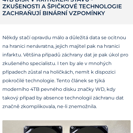
ZKUŠENOSTI A ŠPIČKOVÉ TECHNOLOGIE
ZACHRAŇUJÍ BINÁRNÍ VZPOMÍNKY
Někdy stačí opravdu málo a důležitá data se ocitnou
na hranici nenávratna, jejich majitel pak na hranici
infarktu. Většina případů záchrany dat je pak úkol pro
zkušeného specialistu. I ten by ale v mnohých
případech zůstal na holičkách, nemít k dispozici
pokročilé technologie. Tento článek se týká
moderního 4TB pevného disku značky WD, kdy
takový případ by absence technologií záchranu dat
značně zkomplikovala, ne-li znemožnila.