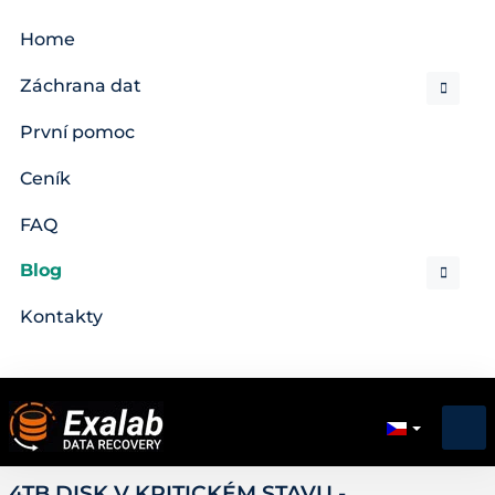
Home
Záchrana dat
První pomoc
Ceník
FAQ
Blog
Kontakty
4TB DISK V KRITICKÉM STAVU -