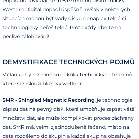
Případ obnovy dat ze 4TB externího disku značky
Western Digital dopadl úspěšně. Avšak v některých
situacích mohou být vady disku nenapravitelné či
technologicky neřešitelné. Proto vždy dbejte na
pečlivé zálohování!
DEMYSTIFIKACE TECHNICKÝCH POJMŮ
V článku bylo zmíněno několik technických termínů,
které si zaslouží bližší vysvětlení:
SMR - Shingled Magnetic Recording
, je technologie
zápisu dat na pevný disk, která umožňuje zapsat větší
množství dat, ale může komplikovat proces záchrany
dat. SMR má, velmi zjednodušeně řečeno, místo na
data rozděleno do skupin a každá skupina obsahuje