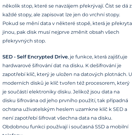
několik stop, které se navzájem překrývají. Číst se dá z
každé stopy, ale zapisovat lze jen do vrchní stopy.
Pokud se mění data v některé stopě, která je překryta
jinou, pak disk musí nejprve změnit obsah všech
překryvných stop.
SED - Self Encrypted Drive
, je funkce, která zajišťuje
hardwarové šifrování dat na disku. K dešifrování je
zapotřebí klíč, který je uložen na datových plotnách. U
moderních disků je klíč tvořen též procesorem, který
je součástí elektroniky disku. Jelikož jsou data na
disku šifrována od jeho prvního použití, tak případná
ochrana uživatelským heslem uzamkne klíč k SED a
není zapotřebí šifrovat všechna data na disku.
Obdobnou funkci používají i současná SSD a mobilní