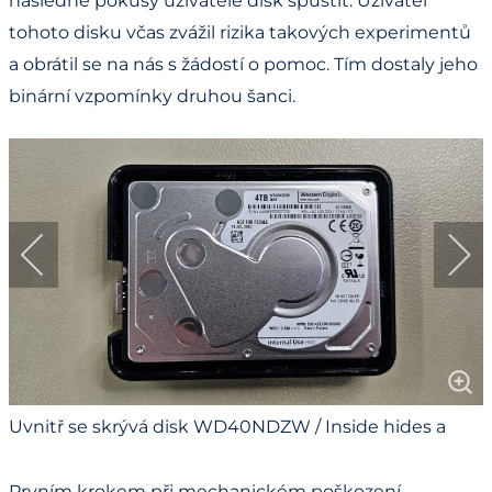
následné pokusy uživatele disk spustit. Uživatel
tohoto disku včas zvážil rizika takových experimentů
a obrátil se na nás s žádostí o pomoc. Tím dostaly jeho
binární vzpomínky druhou šanci.
Uvnitř se skrývá disk WD40NDZW / Inside hides a
WD40NDZW drive
Prvním krokem při mechanickém poškození