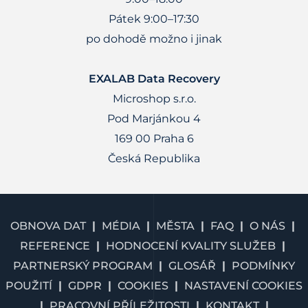
Pátek 9:00–17:30
po dohodě možno i jinak
EXALAB Data Recovery
Microshop s.r.o.
Pod Marjánkou 4
169 00 Praha 6
Česká Republika
OBNOVA DAT
MÉDIA
MĚSTA
FAQ
O NÁS
REFERENCE
HODNOCENÍ KVALITY SLUŽEB
PARTNERSKÝ PROGRAM
GLOSÁŘ
PODMÍNKY
POUŽITÍ
GDPR
COOKIES
NASTAVENÍ COOKIES
PRACOVNÍ PŘÍLEŽITOSTI
KONTAKT