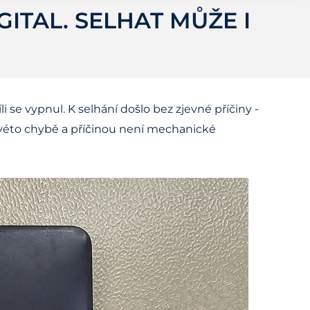
ITAL. SELHAT MŮŽE I
 se vypnul. K selhání došlo bez zjevné příčiny -
véto chybě a příčinou není mechanické