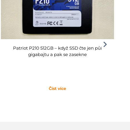
Patriot P210 512GB – když SSD čte jen půl
gigabajtu a pak se zasekne
Číst více