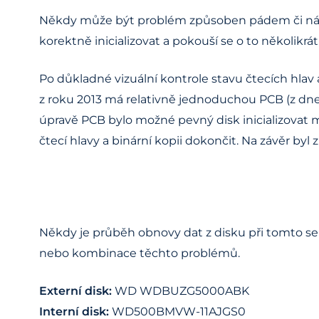
Někdy může být problém způsoben pádem či náraze
korektně inicializovat a pokouší se o to několikrá
Po důkladné vizuální kontrole stavu čtecích hlav
z roku 2013 má relativně jednoduchou PCB (z dne
úpravě PCB bylo možné pevný disk inicializovat mo
čtecí hlavy a binární kopii dokončit. Na závěr by
Někdy je průběh obnovy dat z disku při tomto sel
nebo kombinace těchto problémů.
Externí disk:
WD WDBUZG5000ABK
Interní disk:
WD500BMVW-11AJGS0