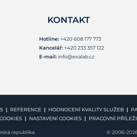
KONTAKT
Hotline:
+420 608 177 773
Kancelář:
+420 233 357 122
E-mail:
info@exalab.cz
S
REFERENCE
HODNOCENÍ KVALITY SLUŽEB
P
COOKIES
NASTAVENÍ COOKIES
PRACOVNÍ PŘÍLEŽI
ská republika.
© 2006-2026