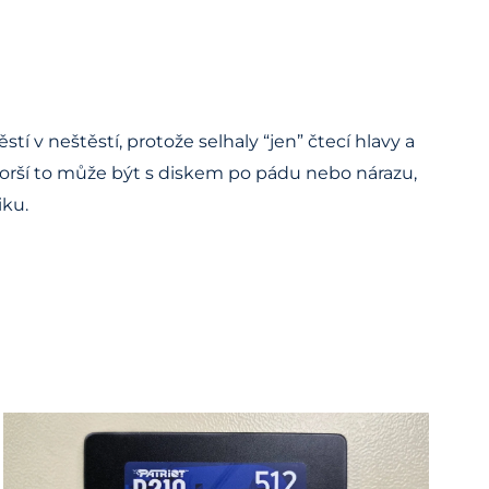
í v neštěstí, protože selhaly “jen” čtecí hlavy a
Horší to může být s diskem po pádu nebo nárazu,
iku.