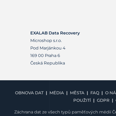
EXALAB Data Recovery
Microshop s.r.o.
Pod Marjánkou 4
169 00 Praha 6
Česká Republika
OBNOVA DAT
MÉDIA
MĚSTA
FAQ
O NÁ
POUŽITÍ
GDPR
Záchrana dat ze všech typů paměťových médií Če