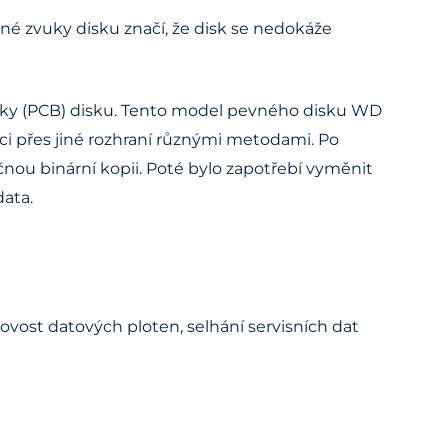
né zvuky disku značí, že disk se nedokáže
oniky (PCB) disku. Tento model pevného disku WD
i přes jiné rozhraní různými metodami. Po
ečnou binární kopii. Poté bylo zapotřebí vyměnit
data.
ovost datových ploten, selhání servisních dat