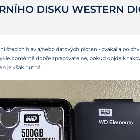
RNÍHO DISKU WESTERN DIG
 čtecích hlav a/nebo datových ploten - cvakal a po chvíli
vykle poměrně dobře zpracovatelné, pokud dojde k tako
en je však nutná.