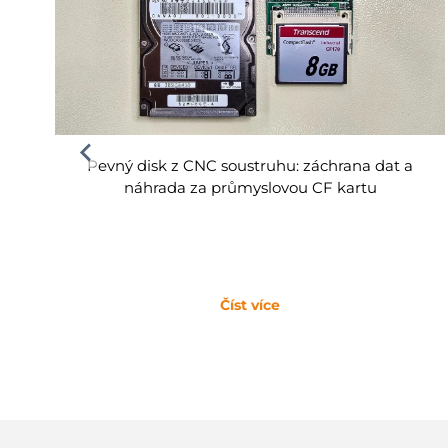
Pevný disk z CNC soustruhu: záchrana dat a
náhrada za průmyslovou CF kartu
Číst více