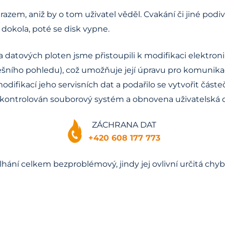
m, aniž by o tom uživatel věděl. Cvakání či jiné podiv
t dokola, poté se disk vypne.
 a datových ploten jsme přistoupili k modifikaci elektr
šního pohledu), což umožňuje její úpravu pro komunikac
difikací jeho servisních dat a podařilo se vytvořit část
l zkontrolován souborový systém a obnovena uživatelská 
ZÁCHRANA DAT
+420 608 177 773
hání celkem bezproblémový, jindy jej ovlivní určitá chyb