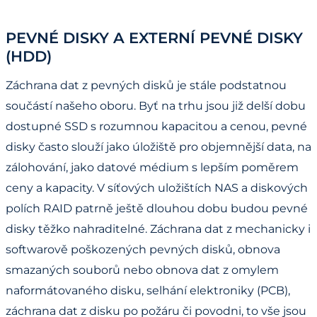
PEVNÉ DISKY A EXTERNÍ PEVNÉ DISKY
(HDD)
Záchrana dat z pevných disků je stále podstatnou
součástí našeho oboru. Byť na trhu jsou již delší dobu
dostupné SSD s rozumnou kapacitou a cenou, pevné
disky často slouží jako úložiště pro objemnější data, na
zálohování, jako datové médium s lepším poměrem
ceny a kapacity. V síťových uložištích NAS a diskových
polích RAID patrně ještě dlouhou dobu budou pevné
disky těžko nahraditelné. Záchrana dat z mechanicky i
softwarově poškozených pevných disků, obnova
smazaných souborů nebo obnova dat z omylem
naformátovaného disku, selhání elektroniky (PCB),
záchrana dat z disku po požáru či povodni, to vše jsou