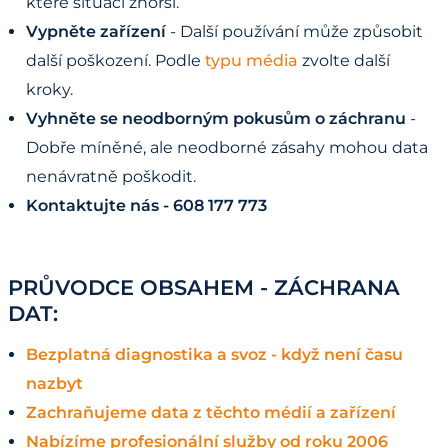
které situaci zhorší.
Vypněte zařízení
- Další používání může způsobit
další poškození. Podle
typu média
zvolte další
kroky.
Vyhněte se neodborným pokusům o záchranu
-
Dobře míněné, ale neodborné zásahy mohou data
nenávratně poškodit.
Kontaktujte nás - 608 177 773
PRŮVODCE OBSAHEM - ZÁCHRANA
DAT:
Bezplatná diagnostika a svoz - když není času
nazbyt
Zachraňujeme data z těchto médií a zařízení
Nabízíme profesionální služby od roku 2006