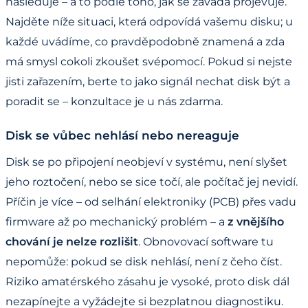
následuje – a to podle toho, jak se závada projevuje.
Najděte níže situaci, která odpovídá vašemu disku; u
každé uvádíme, co pravděpodobně znamená a zda
má smysl cokoli zkoušet svépomocí. Pokud si nejste
jisti zařazením, berte to jako signál nechat disk být a
poradit se – konzultace je u nás zdarma.
Disk se vůbec nehlásí nebo nereaguje
Disk se po připojení neobjeví v systému, není slyšet
jeho roztočení, nebo se sice točí, ale počítač jej nevidí.
Příčin je více – od selhání elektroniky (PCB) přes vadu
firmware až po mechanický problém – a
z vnějšího
chování je nelze rozlišit
. Obnovovací software tu
nepomůže: pokud se disk nehlásí, není z čeho číst.
Riziko amatérského zásahu je vysoké, proto disk dál
nezapínejte a vyžádejte si bezplatnou diagnostiku.