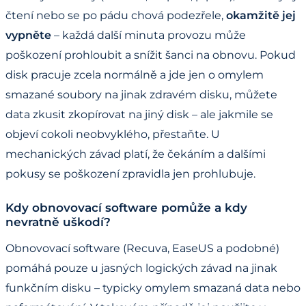
čtení nebo se po pádu chová podezřele,
okamžitě jej
vypněte
– každá další minuta provozu může
poškození prohloubit a snížit šanci na obnovu. Pokud
disk pracuje zcela normálně a jde jen o omylem
smazané soubory na jinak zdravém disku, můžete
data zkusit zkopírovat na jiný disk – ale jakmile se
objeví cokoli neobvyklého, přestaňte. U
mechanických závad platí, že čekáním a dalšími
pokusy se poškození zpravidla jen prohlubuje.
Kdy obnovovací software pomůže a kdy
nevratně uškodí?
Obnovovací software (Recuva, EaseUS a podobné)
pomáhá pouze u jasných logických závad na jinak
funkčním disku – typicky omylem smazaná data nebo