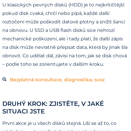
U klasických pevných disků (HDD) je to nejkritičtější:
pokud disk cvaká, chrčí nebo pípá, každé další
roztočení může poškodit datové plotny a snížit šanci
na obnovu. U SSD a USB flash disků sice nehrozí
mechanické poškození, ale i tady platí, že další zápis
na disk může nevratně přepsat data, která by jinak šla
obnovit. Co udělat dál, závisí na tom, jak se disk chová
– podle toho se zorientujete v dalším kroku.
Bezplatná konzultace, diagnostika, svoz
DRUHÝ KROK: ZJISTĚTE, V JAKÉ
SITUACI JSTE
První akce je u všech disků stejná. Liší se až to, co