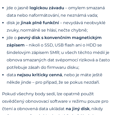
jde o jasně
logickou závadu
– omylem smazaná
data nebo naformátování, ne neznámá vada;
disk je
jinak plně funkční
– nevydává neobvyklé
zvuky, normálně se hlásí, nečte chybně;
jde o
pevný disk s konvenčním magnetickým
zápisem
– nikoli o SSD, USB flash ani o HDD se
šindelovým zápisem SMR; u všech těchto médií je
obnova smazaných dat svépomocí riziková a často
potřebuje zásah do firmwaru disku;
data
nejsou kriticky cenná
, nebo je máte ještě
někde jinde – pro případ, že se pokus nezdaří.
Pokud všechny body sedí, lze opatrně použít
osvědčený obnovovací software v režimu pouze pro
čtení a obnovená data ukládat
na jiný disk
, nikdy