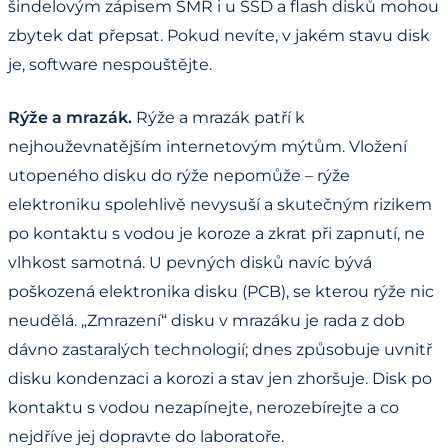
šindelovým zápisem SMR i u SSD a flash disků mohou
zbytek dat přepsat. Pokud nevíte, v jakém stavu disk
je, software nespouštějte.
Rýže a mrazák.
Rýže a mrazák patří k
nejhouževnatějším internetovým mýtům. Vložení
utopeného disku do rýže nepomůže – rýže
elektroniku spolehlivě nevysuší a skutečným rizikem
po kontaktu s vodou je koroze a zkrat při zapnutí, ne
vlhkost samotná. U pevných disků navíc bývá
poškozená elektronika disku (PCB), se kterou rýže nic
neudělá. „Zmrazení“ disku v mrazáku je rada z dob
dávno zastaralých technologií; dnes způsobuje uvnitř
disku kondenzaci a korozi a stav jen zhoršuje. Disk po
kontaktu s vodou nezapínejte, nerozebírejte a co
nejdříve jej dopravte do laboratoře.