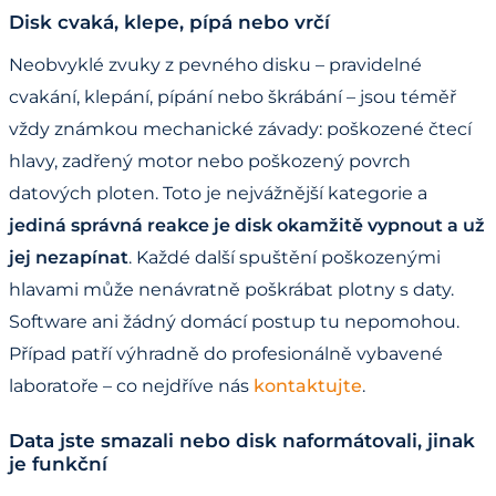
Disk cvaká, klepe, pípá nebo vrčí
Neobvyklé zvuky z pevného disku – pravidelné
cvakání, klepání, pípání nebo škrábání – jsou téměř
vždy známkou mechanické závady: poškozené čtecí
hlavy, zadřený motor nebo poškozený povrch
datových ploten. Toto je nejvážnější kategorie a
jediná správná reakce je disk okamžitě vypnout a už
jej nezapínat
. Každé další spuštění poškozenými
hlavami může nenávratně poškrábat plotny s daty.
Software ani žádný domácí postup tu nepomohou.
Případ patří výhradně do profesionálně vybavené
laboratoře – co nejdříve nás
kontaktujte
.
Data jste smazali nebo disk naformátovali, jinak
je funkční