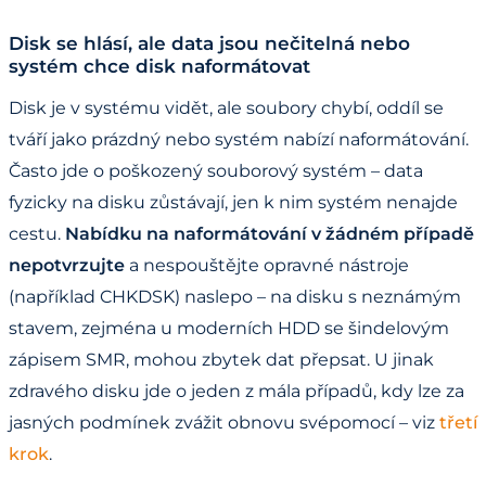
Disk se hlásí, ale data jsou nečitelná nebo
systém chce disk naformátovat
Disk je v systému vidět, ale soubory chybí, oddíl se
tváří jako prázdný nebo systém nabízí naformátování.
Často jde o poškozený souborový systém – data
fyzicky na disku zůstávají, jen k nim systém nenajde
cestu.
Nabídku na naformátování v žádném případě
nepotvrzujte
a nespouštějte opravné nástroje
(například CHKDSK) naslepo – na disku s neznámým
stavem, zejména u moderních HDD se šindelovým
zápisem SMR, mohou zbytek dat přepsat. U jinak
zdravého disku jde o jeden z mála případů, kdy lze za
jasných podmínek zvážit obnovu svépomocí – viz
třetí
krok
.