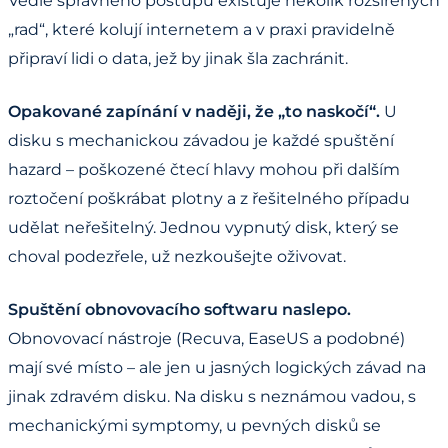
Vedle správného postupu existuje několik rozšířených
„rad“, které kolují internetem a v praxi pravidelně
připraví lidi o data, jež by jinak šla zachránit.
Opakované zapínání v naději, že „to naskočí“.
U
disku s mechanickou závadou je každé spuštění
hazard – poškozené čtecí hlavy mohou při dalším
roztočení poškrábat plotny a z řešitelného případu
udělat neřešitelný. Jednou vypnutý disk, který se
choval podezřele, už nezkoušejte oživovat.
Spuštění obnovovacího softwaru naslepo.
Obnovovací nástroje (Recuva, EaseUS a podobné)
mají své místo – ale jen u jasných logických závad na
jinak zdravém disku. Na disku s neznámou vadou, s
mechanickými symptomy, u pevných disků se