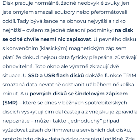
Disk pracuje normálně, žádné neobvyklé zvuky, jen
jste omylem smazali soubory nebo přeformátovali
oddíl. Tady bývá šance na obnovu nejvyšší a riziko
nejnižší – ovšem za jedné zásadní podmínky:
na disk
se od té chvíle nesmí nic zapisovat
. U pevného disku
s konvenčním (klasickým) magnetickým zápisem
platí, že dokud nejsou data fyzicky přepsána, zůstávají
obnovitelná. Toto okno ale výrazně zkracují dvě
situace. U
SSD a USB flash disků
dokáže funkce TRIM
smazaná data nevratně odstranit už během několika
minut. A u
pevných disků se šindelovým zápisem
(SMR)
– které se dnes v běžných spotřebitelských
discích vyskytují čím dál častěji a z vnějšku je zpravidla
nepoznáte – může i takto „jednoduchý“ případ
vyžadovat zásah do firmwaru a servisních dat disku,
protože tyto disky data fyzicky organizují odlišně. Zda