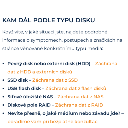
KAM DÁL PODLE TYPU DISKU
Když víte, v jaké situaci jste, najdete podrobné
informace o symptomech, postupech a značkách na
stránce věnované konkrétnímu typu média:
Pevný disk nebo externí disk (HDD)
–
Záchrana
dat z HDD a externích disků
SSD disk
–
Záchrana dat z SSD
USB flash disk
–
Záchrana dat z flash disků
Síťové úložiště NAS
–
Záchrana dat z NAS
Diskové pole RAID
–
Záchrana dat z RAID
Nevíte přesně, o jaké médium nebo závadu jde?
–
poradíme vám při bezplatné konzultaci