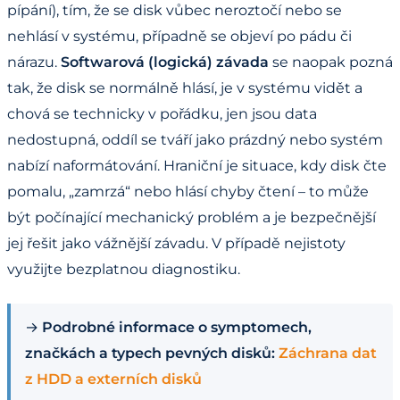
pípání), tím, že se disk vůbec neroztočí nebo se
nehlásí v systému, případně se objeví po pádu či
nárazu.
Softwarová (logická) závada
se naopak pozná
tak, že disk se normálně hlásí, je v systému vidět a
chová se technicky v pořádku, jen jsou data
nedostupná, oddíl se tváří jako prázdný nebo systém
nabízí naformátování. Hraniční je situace, kdy disk čte
pomalu, „zamrzá“ nebo hlásí chyby čtení – to může
být počínající mechanický problém a je bezpečnější
jej řešit jako vážnější závadu. V případě nejistoty
využijte bezplatnou diagnostiku.
→
Podrobné informace o symptomech,
značkách a typech pevných disků:
Záchrana dat
z HDD a externích disků