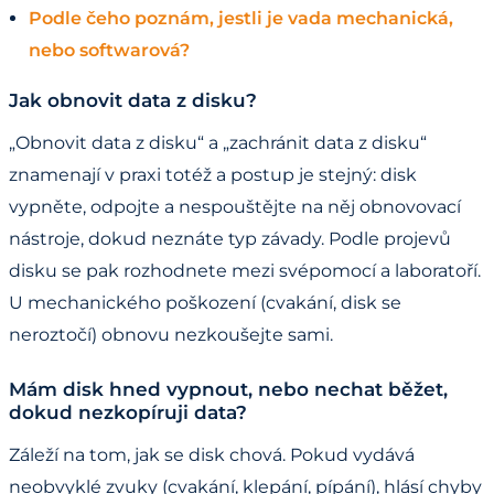
Podle čeho poznám, jestli je vada mechanická,
nebo softwarová?
Jak obnovit data z disku?
„Obnovit data z disku“ a „zachránit data z disku“
znamenají v praxi totéž a postup je stejný: disk
vypněte, odpojte a nespouštějte na něj obnovovací
nástroje, dokud neznáte typ závady. Podle projevů
disku se pak rozhodnete mezi svépomocí a laboratoří.
U mechanického poškození (cvakání, disk se
neroztočí) obnovu nezkoušejte sami.
Mám disk hned vypnout, nebo nechat běžet,
dokud nezkopíruji data?
Záleží na tom, jak se disk chová. Pokud vydává
neobvyklé zvuky (cvakání, klepání, pípání), hlásí chyby