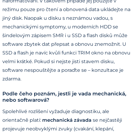
naformátování. V takovém případě jej použijte v
režimu pouze pro čtení a obnovená data ukládejte na
jiný disk. Naopak u disku s neznámou vadou, s
mechanickými symptomy, u moderních HDD se
šindelovým zápisem SMR i u SSD a flash disků může
software zbytek dat přepsat a obnovu znemožnit. U
SSD a flash je navíc kvůli funkci TRIM okno na obnovu
velmi krátké. Pokud si nejste jisti stavem disku,
software nespouštějte a poraďte se – konzultace je
zdarma.
Podle čeho poznám, jestli je vada mechanická,
nebo softwarová?
Spolehlivé rozlišení vyžaduje diagnostiku, ale
orientačně platí:
mechanická závada
se nejčastěji
projevuje neobvyklými zvuky (cvakání, klepání,