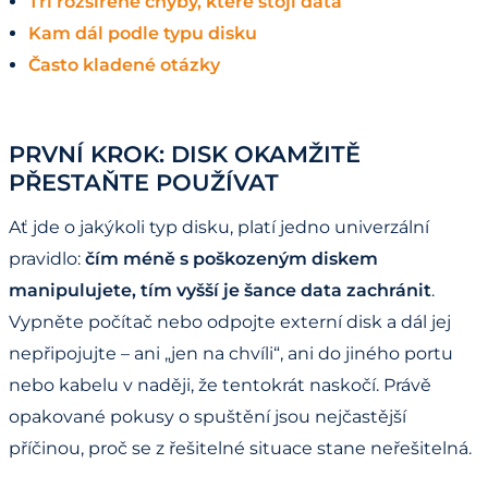
Tři rozšířené chyby, které stojí data
Kam dál podle typu disku
Často kladené otázky
PRVNÍ KROK: DISK OKAMŽITĚ
PŘESTAŇTE POUŽÍVAT
Ať jde o jakýkoli typ disku, platí jedno univerzální
pravidlo:
čím méně s poškozeným diskem
manipulujete, tím vyšší je šance data zachránit
.
Vypněte počítač nebo odpojte externí disk a dál jej
nepřipojujte – ani „jen na chvíli“, ani do jiného portu
nebo kabelu v naději, že tentokrát naskočí. Právě
opakované pokusy o spuštění jsou nejčastější
příčinou, proč se z řešitelné situace stane neřešitelná.