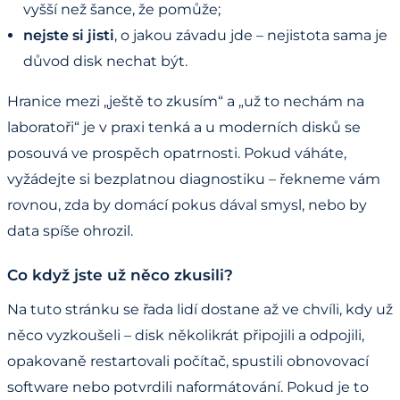
vyšší než šance, že pomůže;
nejste si jisti
, o jakou závadu jde – nejistota sama je
důvod disk nechat být.
Hranice mezi „ještě to zkusím“ a „už to nechám na
laboratoři“ je v praxi tenká a u moderních disků se
posouvá ve prospěch opatrnosti. Pokud váháte,
vyžádejte si bezplatnou diagnostiku – řekneme vám
rovnou, zda by domácí pokus dával smysl, nebo by
data spíše ohrozil.
Co když jste už něco zkusili?
Na tuto stránku se řada lidí dostane až ve chvíli, kdy už
něco vyzkoušeli – disk několikrát připojili a odpojili,
opakovaně restartovali počítač, spustili obnovovací
software nebo potvrdili naformátování. Pokud je to