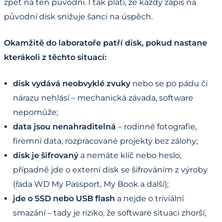
zpět na ten původní. I tak platí, že každý zápis na
původní disk snižuje šanci na úspěch.
Okamžitě do laboratoře patří disk, pokud nastane
kterákoli z těchto situací:
disk vydává neobvyklé zvuky
nebo se po pádu či
nárazu nehlásí – mechanická závada, software
nepomůže;
data jsou nenahraditelná
– rodinné fotografie,
firemní data, rozpracované projekty bez zálohy;
disk je šifrovaný
a nemáte klíč nebo heslo,
případně jde o externí disk se šifrováním z výroby
(řada WD My Passport, My Book a další);
jde o SSD nebo USB flash
a nejde o triviální
smazání – tady je riziko, že software situaci zhorší,