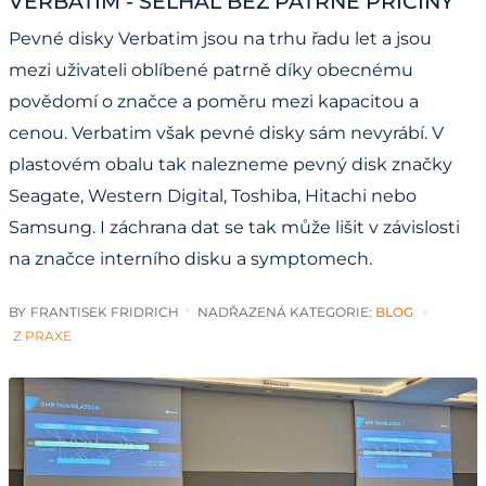
VERBATIM - SELHAL BEZ PATRNÉ PŘÍČINY
Pevné disky Verbatim jsou na trhu řadu let a jsou
mezi uživateli oblíbené patrně díky obecnému
povědomí o značce a poměru mezi kapacitou a
cenou. Verbatim však pevné disky sám nevyrábí. V
plastovém obalu tak nalezneme pevný disk značky
Seagate, Western Digital, Toshiba, Hitachi nebo
Samsung. I záchrana dat se tak může lišit v závislosti
na značce interního disku a symptomech.
BY
FRANTISEK FRIDRICH
NADŘAZENÁ KATEGORIE:
BLOG
Z PRAXE