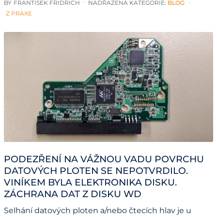
BY
FRANTISEK FRIDRICH
NADŘAZENÁ KATEGORIE:
BLOG
Z PRAXE
PODEZŘENÍ NA VÁŽNOU VADU POVRCHU
DATOVÝCH PLOTEN SE NEPOTVRDILO.
VINÍKEM BYLA ELEKTRONIKA DISKU.
ZÁCHRANA DAT Z DISKU WD
Selhání datových ploten a/nebo čtecích hlav je u