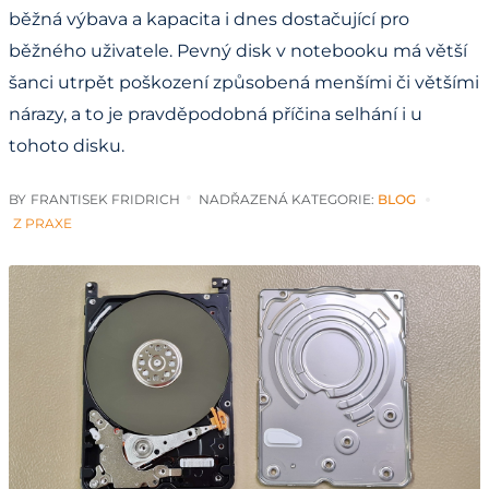
běžná výbava a kapacita i dnes dostačující pro
běžného uživatele. Pevný disk v notebooku má větší
šanci utrpět poškození způsobená menšími či většími
nárazy, a to je pravděpodobná příčina selhání i u
tohoto disku.
BY
FRANTISEK FRIDRICH
NADŘAZENÁ KATEGORIE:
BLOG
Z PRAXE