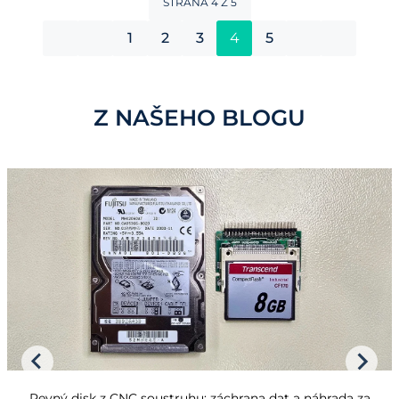
STRANA 4 Z 5
1
2
3
4
5
Z NAŠEHO BLOGU
Pevný disk z CNC soustruhu: záchrana dat a náhrada za