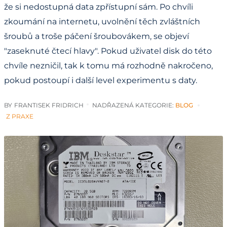
že si nedostupná data zpřístupní sám. Po chvíli
zkoumání na internetu, uvolnění těch zvláštních
šroubů a troše páčení šroubovákem, se objeví
"zaseknuté čtecí hlavy". Pokud uživatel disk do této
chvíle nezničil, tak k tomu má rozhodně nakročeno,
pokud postoupí i další level experimentu s daty.
BY
FRANTISEK FRIDRICH
NADŘAZENÁ KATEGORIE:
BLOG
Z PRAXE