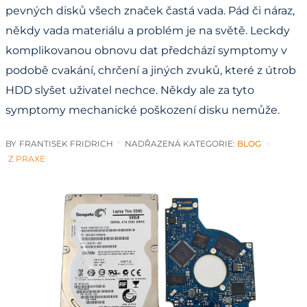
pevných disků všech značek častá vada. Pád či náraz,
někdy vada materiálu a problém je na světě. Leckdy
komplikovanou obnovu dat předchází symptomy v
podobě cvakání, chrčení a jiných zvuků, které z útrob
HDD slyšet uživatel nechce. Někdy ale za tyto
symptomy mechanické poškození disku nemůže.
BY
FRANTISEK FRIDRICH
NADŘAZENÁ KATEGORIE:
BLOG
Z PRAXE