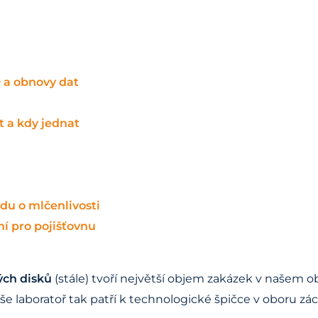
D a obnovy dat
t a kdy jednat
du o mlčenlivosti
í pro pojišťovnu
ých disků
(stále) tvoří největší objem zakázek v našem o
laboratoř tak patří k technologické špičce v oboru zá