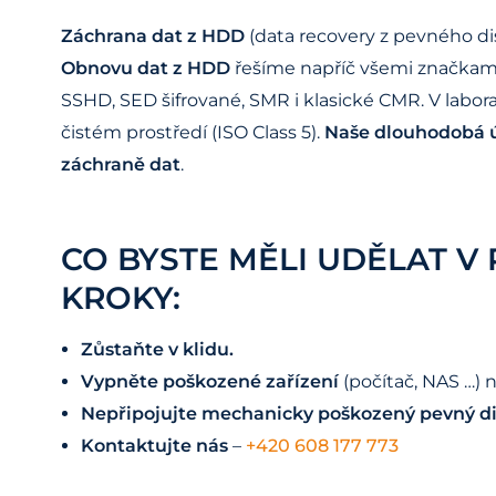
Záchrana dat z HDD
(data recovery z pevného di
Obnovu dat z HDD
řešíme napříč všemi značkami –
SSHD, SED šifrované, SMR i klasické CMR. V lab
čistém prostředí (ISO Class 5).
Naše dlouhodobá ú
záchraně dat
.
CO BYSTE MĚLI UDĚLAT V
KROKY:
Zůstaňte v klidu.
Vypněte poškozené zařízení
(počítač, NAS …) 
Nepřipojujte mechanicky poškozený pevný d
Kontaktujte nás
–
+420 608 177 773