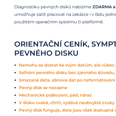
Diagnostiku pevných disků nabízíme
ZDARMA a 
umožňuje začít pracovat na zakázce i v řádu jedn
použitém operačním systému či platformě.
ORIENTAČNÍ CENÍK, SYMP
PEVNÉHO DISKU
Nemohu se dostat ke svým datům, ale vůbec 
Selhání pevného disku bez zjevného důvodu,
Smazaná data, obnova dat po naformátování
Pevný disk se nezapne
Mechanické poškození, pád, náraz
V disku cvaká, chrčí, vydává neobvyklé zvuky
Pevný disk funguje, data jsou však dostupná