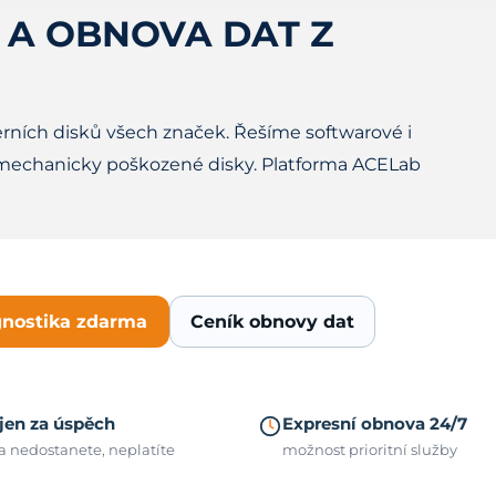
 A OBNOVA DAT Z
erních disků všech značek. Řešíme softwarové i
mechanicky poškozené disky. Platforma ACELab
gnostika zdarma
Ceník obnovy dat
 jen za úspěch
Expresní obnova 24/7
a nedostanete, neplatíte
možnost prioritní služby