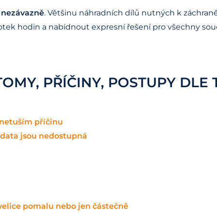
nezávazně
. Většinu náhradních dílů nutných k záchra
otek hodin a nabídnout expresní řešení pro všechny souč
TOMY, PŘÍČINY, POSTUPY DLE
netuším příčinu
 data jsou nedostupná
 velice pomalu nebo jen částečně