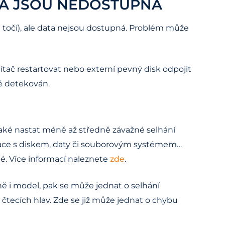
TA JSOU NEDOSTUPNÁ
 točí), ale data nejsou dostupná. Problém může
ítač restartovat nebo externí pevný disk odpojit
ně detekován.
aké nastat méně až středně závažné selhání
ulace s diskem, daty či souborovým systémem…
é. Více informací naleznete
zde
.
ně i model, pak se může jednat o selhání
 čtecích hlav. Zde se již může jednat o chybu