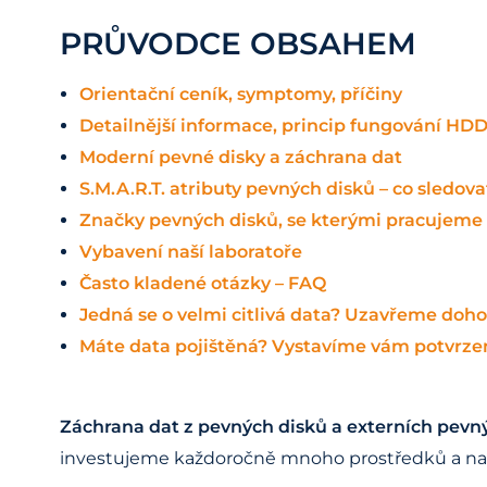
PRŮVODCE OBSAHEM
Orientační ceník, symptomy, příčiny
Detailnější informace, princip fungování HD
Moderní pevné disky a záchrana dat
S.M.A.R.T. atributy pevných disků – co sledova
Značky pevných disků, se kterými pracujeme
Vybavení naší laboratoře
Často kladené otázky – FAQ
Jedná se o velmi citlivá data? Uzavřeme doho
Máte data pojištěná? Vystavíme vám potvrzen
Záchrana dat z pevných disků a externích pevn
investujeme každoročně mnoho prostředků a naše 