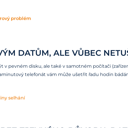
warový problém
VÝM DATŮM, ALE VŮBEC NETU
v pevném disku, ale také v samotném počítači (zařízení)
ikaminutový telefonát vám může ušetřit řadu hodin bádán
iny selhání