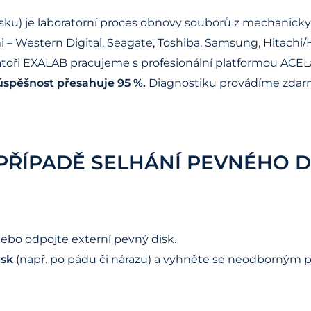
sku) je laboratorní proces obnovy souborů z mechanicky
 Western Digital, Seagate, Toshiba, Samsung, Hitachi/HGST
oratoři EXALAB pracujeme s profesionální platformou AC
spěšnost přesahuje 95 %.
Diagnostiku provádíme zdar
 PŘÍPADĚ SELHÁNÍ PEVNÉHO D
nebo odpojte externí pevný disk.
isk
(např. po pádu či nárazu) a vyhněte se neodborným 