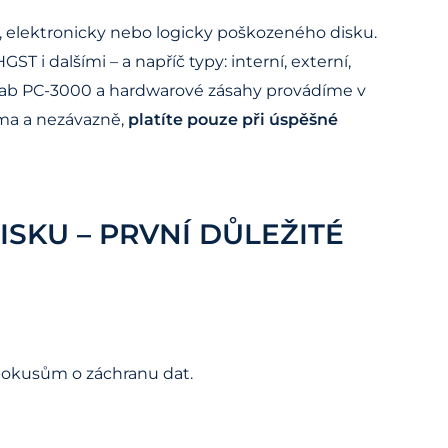
, elektronicky nebo logicky poškozeného disku.
 i dalšími – a napříč typy: interní, externí,
ELab PC-3000 a hardwarové zásahy provádíme v
ma a nezávazně,
platíte pouze při úspěšné
ISKU – PRVNÍ DŮLEŽITÉ
pokusům o záchranu dat.