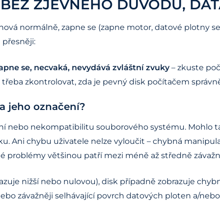
 BEZ ZJEVNÉHO DŮVODU, DA
chová normálně, zapne se (zapne motor, datové plotny se
 přesněji:
zapne se, necvaká, nevydává zvláštní zvuky
– zkuste poč
je třeba zkontrolovat, zda je pevný disk počítačem správ
 a jeho označení?
ání nebo nekompatibilitu souborového systému. Mohlo t
ku. Ani chybu uživatele nelze vyloučit – chybná manip
ané problémy většinou patří mezi méně až středně závažn
kazuje nižší nebo nulovou), disk případně zobrazuje chyb
 nebo závažněji selhávající povrch datových ploten a/nebo