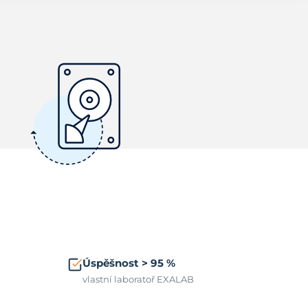
Úspěšnost > 95 %
vlastní laboratoř EXALAB